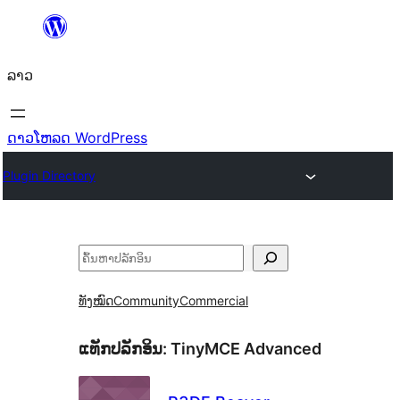
ຂ້າມ
ໄປ
ລາວ
ທີ່
ເນື້ອຫາ
ດາວໂຫລດ WordPress
Plugin Directory
ຄົ້ນຫາ
ທັງໝົດ
Community
Commercial
ແທັກປລັກອິນ:
TinyMCE Advanced