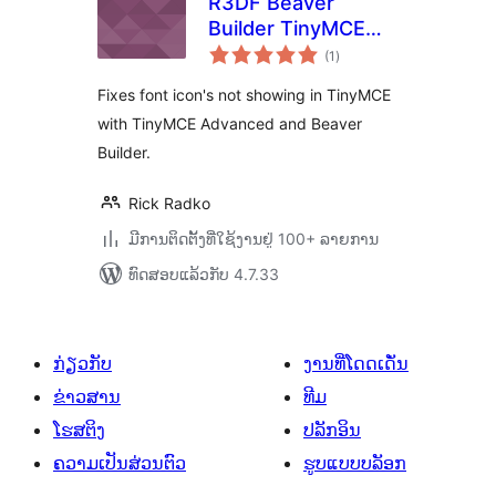
R3DF Beaver
Builder TinyMCE
ຄະແນນ
Advanced Icon Fix
(1
)
ທັງໝົດ
Fixes font icon's not showing in TinyMCE
with TinyMCE Advanced and Beaver
Builder.
Rick Radko
ມີການຕິດຕັ້ງທີ່ໃຊ້ງານຢູ່ 100+ ລາຍການ
ທົດສອບແລ້ວກັບ 4.7.33
ກ່ຽວກັບ
ງານທີ່ໂດດເດັ່ນ
ຂ່າວສານ
ທີມ
ໂຮສຕິງ
ປລັກອິນ
ຄວາມເປັນສ່ວນຕົວ
ຮູບແບບບລັອກ