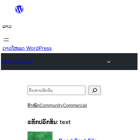
ຂ້າມ
ໄປ
ລາວ
ທີ່
ເນື້ອຫາ
ດາວໂຫລດ WordPress
Plugin Directory
ຄົ້ນຫາ
ທັງໝົດ
Community
Commercial
ແທັກປລັກອິນ:
text