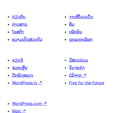
ກ່ຽວກັບ
ງານທີ່ໂດດເດັ່ນ
ຂ່າວສານ
ທີມ
ໂຮສຕິງ
ປລັກອິນ
ຄວາມເປັນສ່ວນຕົວ
ຮູບແບບບລັອກ
ຮຽນຮູ້
ມີສ່ວນຮ່ວມ
ຊ່ວຍເຫຼືອ
ກິດຈະກຳ
ນັກພັດທະນາ
ບໍລິຈາກ
↗
WordPress.tv
↗
Five for the Future
WordPress.com
↗
Matt
↗