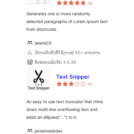
ຄະແນນ
(3
)
ທັງໝົດ
Generates one or more randomly
selected paragraphs of Lorem Ipsum text
from shortcode.
jwiere03
ມີການຕິດຕັ້ງທີ່ໃຊ້ງານຢູ່ 50+ ລາຍການ
ທົດສອບແລ້ວກັບ 4.9.29
Text Snipper
ຄະແນນ
(1
)
ທັງໝົດ
An easy to use text truncator that trims
down multi-line overflowing text and
adds an ellipses("…") to it.
jordanwebdev