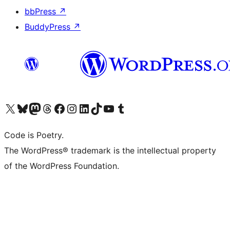
bbPress
↗
BuddyPress
↗
ຢ້ຽມຊົມບັນຊີ X (ຊື່ເກົ່າ Twitter) ຂອງພວກເຮົາ
ຢ້ຽມຊົມບັນຊີ Bluesky ຂອງພວກເຮົາ
ຢ້ຽມຊົມບັນຊີ Mastodon ຂອງພວກເຮົາ
ຢ້ຽມຊົມບັນຊີ Threads ຂອງພວກເຮົາ
ຢ້ຽມຊົມໜ້າ Facebook ຂອງພວກເຮົາ
ຢ້ຽມຊົມບັນຊີ Instagram ຂອງພວກເຮົາ
ຢ້ຽມຊົມບັນຊີ LinkedIn ຂອງພວກເຮົາ
ຢ້ຽມຊົມບັນຊີ TikTok ຂອງພວກເຮົາ
ຢ້ຽມຊົມຊ່ອງ YouTube ຂອງພວກເຮົາ
ຢ້ຽມຊົມບັນຊີ Tumblr ຂອງພວກເຮົາ
Code is Poetry.
The WordPress® trademark is the intellectual property
of the WordPress Foundation.