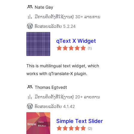
Nate Gay
ມີການຕິດຕັ້ງທີ່ໃຊ້ງານຢູ່ 30+ ລາຍການ
ທົດສອບແລ້ວກັບ 5.2.24
qText X Widget
ຄະແນນ
(1
)
ທັງໝົດ
This is multilingual text widget, which
works with qTranslate-X plugin.
Thomas Egtvedt
ມີການຕິດຕັ້ງທີ່ໃຊ້ງານຢູ່ 20+ ລາຍການ
ທົດສອບແລ້ວກັບ 4.1.42
Simple Text Slider
ຄະແນນ
(2
)
ທັງໝົດ