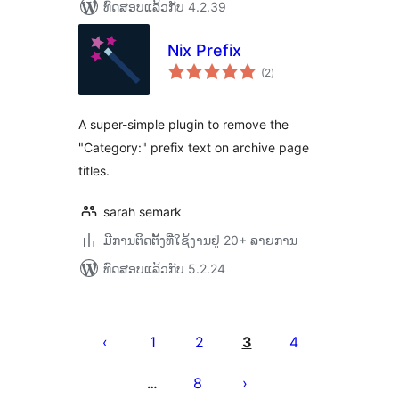
ທົດສອບແລ້ວກັບ 4.2.39
Nix Prefix
ຄະແນນ
(2
)
ທັງໝົດ
A super-simple plugin to remove the
"Category:" prefix text on archive page
titles.
sarah semark
ມີການຕິດຕັ້ງທີ່ໃຊ້ງານຢູ່ 20+ ລາຍການ
ທົດສອບແລ້ວກັບ 5.2.24
ການ
ແບ່ງ
1
2
3
4
ໜ້າ
8
…
ໂພສ