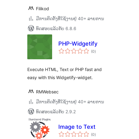
Filikod
ມີການຕິດຕັ້ງທີ່ໃຊ້ງານຢູ່ 40+ ລາຍການ
ທົດສອບແລ້ວກັບ 6.8.6
PHP-Widgetify
ຄະແນນ
(0
)
ທັງໝົດ
Execute HTML, Text or PHP fast and
easy with this Widgetify-widget.
RMWebsec
ມີການຕິດຕັ້ງທີ່ໃຊ້ງານຢູ່ 40+ ລາຍການ
ທົດສອບແລ້ວກັບ 2.9.2
Image to Text
ຄະແນນ
(0
)
ທັງໝົດ