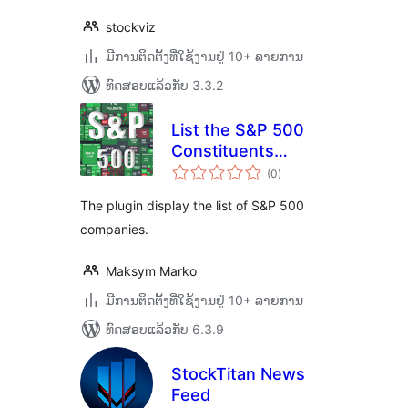
stockviz
ມີການຕິດຕັ້ງທີ່ໃຊ້ງານຢູ່ 10+ ລາຍການ
ທົດສອບແລ້ວກັບ 3.3.2
List the S&P 500
Constituents
ຄະແນນ
Financials
(0
)
ທັງໝົດ
The plugin display the list of S&P 500
companies.
Maksym Marko
ມີການຕິດຕັ້ງທີ່ໃຊ້ງານຢູ່ 10+ ລາຍການ
ທົດສອບແລ້ວກັບ 6.3.9
StockTitan News
Feed