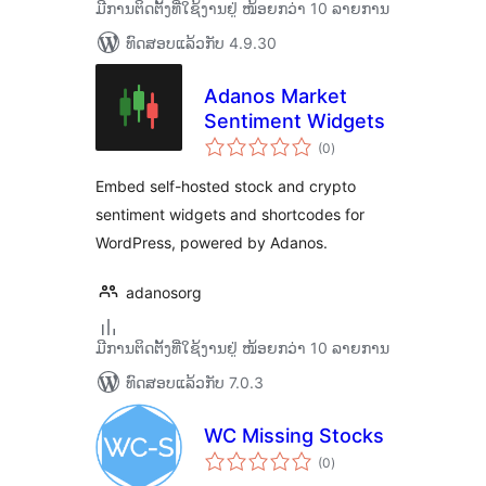
ມີການຕິດຕັ້ງທີ່ໃຊ້ງານຢູ່ ໜ້ອຍກວ່າ 10 ລາຍການ
ທົດສອບແລ້ວກັບ 4.9.30
Adanos Market
Sentiment Widgets
ຄະແນນ
(0
)
ທັງໝົດ
Embed self-hosted stock and crypto
sentiment widgets and shortcodes for
WordPress, powered by Adanos.
adanosorg
ມີການຕິດຕັ້ງທີ່ໃຊ້ງານຢູ່ ໜ້ອຍກວ່າ 10 ລາຍການ
ທົດສອບແລ້ວກັບ 7.0.3
WC Missing Stocks
ຄະແນນ
(0
)
ທັງໝົດ