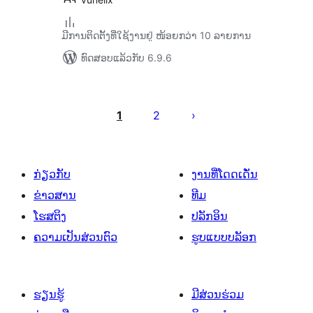
ມີການຕິດຕັ້ງທີ່ໃຊ້ງານຢູ່ ໜ້ອຍກວ່າ 10 ລາຍການ
ທົດສອບແລ້ວກັບ 6.9.6
ການ
ແບ່ງ
1
2
ໜ້າ
ໂພສ
ກ່ຽວກັບ
ງານທີ່ໂດດເດັ່ນ
ຂ່າວສານ
ທີມ
ໂຮສຕິງ
ປລັກອິນ
ຄວາມເປັນສ່ວນຕົວ
ຮູບແບບບລັອກ
ຮຽນຮູ້
ມີສ່ວນຮ່ວມ