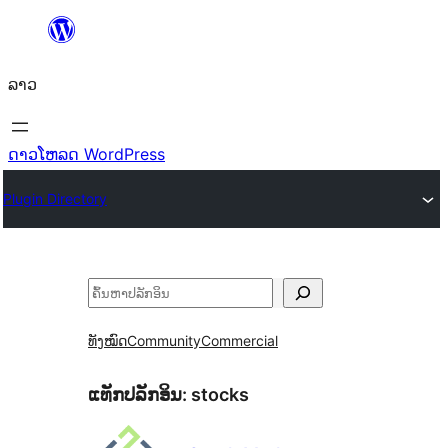
ຂ້າມ
ໄປ
ລາວ
ທີ່
ເນື້ອຫາ
ດາວໂຫລດ WordPress
Plugin Directory
ຄົ້ນຫາ
ທັງໝົດ
Community
Commercial
ແທັກປລັກອິນ:
stocks