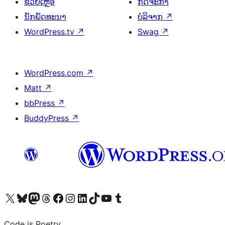
ຊ່ວຍເຫຼືອ
ກິດຈະກຳ
ນັກພັດທະນາ
ບໍລິຈາກ
↗
WordPress.tv
↗
Swag
↗
WordPress.com
↗
Matt
↗
bbPress
↗
BuddyPress
↗
ຢ້ຽມຊົມບັນຊີ X (ຊື່ເກົ່າ Twitter) ຂອງພວກເຮົາ
ຢ້ຽມຊົມບັນຊີ Bluesky ຂອງພວກເຮົາ
ຢ້ຽມຊົມບັນຊີ Mastodon ຂອງພວກເຮົາ
ຢ້ຽມຊົມບັນຊີ Threads ຂອງພວກເຮົາ
ຢ້ຽມຊົມໜ້າ Facebook ຂອງພວກເຮົາ
ຢ້ຽມຊົມບັນຊີ Instagram ຂອງພວກເຮົາ
ຢ້ຽມຊົມບັນຊີ LinkedIn ຂອງພວກເຮົາ
ຢ້ຽມຊົມບັນຊີ TikTok ຂອງພວກເຮົາ
ຢ້ຽມຊົມຊ່ອງ YouTube ຂອງພວກເຮົາ
ຢ້ຽມຊົມບັນຊີ Tumblr ຂອງພວກເຮົາ
Code is Poetry.