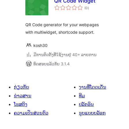
QR Code Widget
ຄະແນນ
(0
)
ທັງໝົດ
QR Code generator for your webpages
with multiwidget, shortcode support.
kosh30
ມີການຕິດຕັ້ງທີ່ໃຊ້ງານຢູ່ 40+ ລາຍການ
ທົດສອບແລ້ວກັບ 3.1.4
ກ່ຽວກັບ
ງານທີ່ໂດດເດັ່ນ
ຂ່າວສານ
ທີມ
ໂຮສຕິງ
ປລັກອິນ
ຄວາມເປັນສ່ວນຕົວ
ຮູບແບບບລັອກ