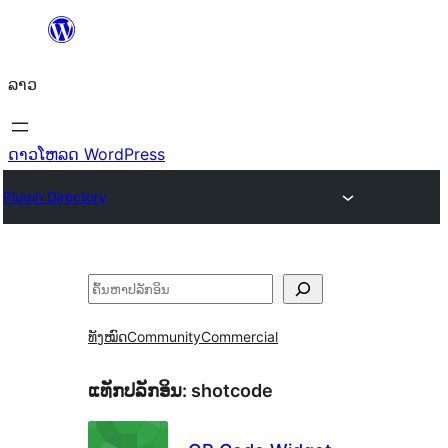
ຂ້າມ
ໄປ
ລາວ
ທີ່
ເນື້ອຫາ
ດາວໂຫລດ WordPress
Plugin Directory
ຄົ້ນຫາ
ທັງໝົດ
Community
Commercial
ແທັກປລັກອິນ:
shotcode