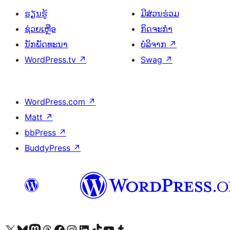
ຮຽນຮູ້
ມີສ່ວນຮ່ວມ
ຊ່ວຍເຫຼືອ
ກິດຈະກຳ
ນັກພັດທະນາ
ບໍລິຈາກ
↗
WordPress.tv
↗
Swag
↗
WordPress.com
↗
Matt
↗
bbPress
↗
BuddyPress
↗
ຢ້ຽມຊົມບັນຊີ X (ຊື່ເກົ່າ Twitter) ຂອງພວກເຮົາ
ຢ້ຽມຊົມບັນຊີ Bluesky ຂອງພວກເຮົາ
ຢ້ຽມຊົມບັນຊີ Mastodon ຂອງພວກເຮົາ
ຢ້ຽມຊົມບັນຊີ Threads ຂອງພວກເຮົາ
ຢ້ຽມຊົມໜ້າ Facebook ຂອງພວກເຮົາ
ຢ້ຽມຊົມບັນຊີ Instagram ຂອງພວກເຮົາ
ຢ້ຽມຊົມບັນຊີ LinkedIn ຂອງພວກເຮົາ
ຢ້ຽມຊົມບັນຊີ TikTok ຂອງພວກເຮົາ
ຢ້ຽມຊົມຊ່ອງ YouTube ຂອງພວກເຮົາ
ຢ້ຽມຊົມບັນຊີ Tumblr ຂອງພວກເຮົາ