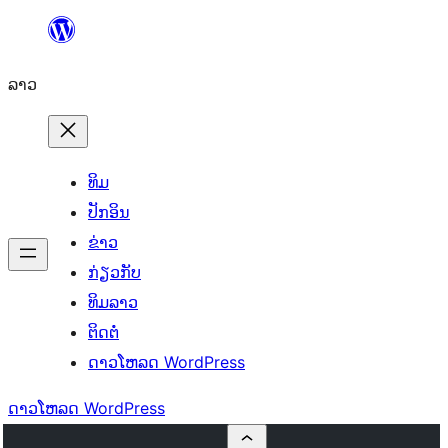
ຂ້າມ
ໄປ
ລາວ
ທີ່
ເນື້ອຫາ
ທິມ
ປັກອິນ
ຂ່າວ
ກ່ຽວກັບ
ທິມລາວ
ຕິດຕໍ່
ດາວໂຫລດ WordPress
ດາວໂຫລດ WordPress