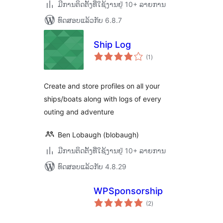
ມີການຕິດຕັ້ງທີ່ໃຊ້ງານຢູ່ 10+ ລາຍການ
ທົດສອບແລ້ວກັບ 6.8.7
Ship Log
ຄະແນນ
(1
)
ທັງໝົດ
Create and store profiles on all your
ships/boats along with logs of every
outing and adventure
Ben Lobaugh (blobaugh)
ມີການຕິດຕັ້ງທີ່ໃຊ້ງານຢູ່ 10+ ລາຍການ
ທົດສອບແລ້ວກັບ 4.8.29
WPSponsorship
ຄະແນນ
(2
)
ທັງໝົດ