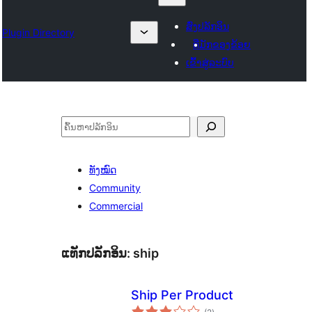
ສົ່ງປລັກອິນ
Plugin Directory
ທີ່ມັກຂອງຂ້ອຍ
ເຂົ້າສູ່ລະບົບ
ຄົ້ນຫາ
ທັງໝົດ
Community
Commercial
ແທັກປລັກອິນ:
ship
Ship Per Product
ຄະແນນ