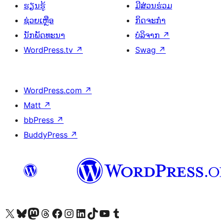
ຮຽນຮູ້
ມີສ່ວນຮ່ວມ
ຊ່ວຍເຫຼືອ
ກິດຈະກຳ
ນັກພັດທະນາ
ບໍລິຈາກ
↗
WordPress.tv
↗
Swag
↗
WordPress.com
↗
Matt
↗
bbPress
↗
BuddyPress
↗
ຢ້ຽມຊົມບັນຊີ X (ຊື່ເກົ່າ Twitter) ຂອງພວກເຮົາ
ຢ້ຽມຊົມບັນຊີ Bluesky ຂອງພວກເຮົາ
ຢ້ຽມຊົມບັນຊີ Mastodon ຂອງພວກເຮົາ
ຢ້ຽມຊົມບັນຊີ Threads ຂອງພວກເຮົາ
ຢ້ຽມຊົມໜ້າ Facebook ຂອງພວກເຮົາ
ຢ້ຽມຊົມບັນຊີ Instagram ຂອງພວກເຮົາ
ຢ້ຽມຊົມບັນຊີ LinkedIn ຂອງພວກເຮົາ
ຢ້ຽມຊົມບັນຊີ TikTok ຂອງພວກເຮົາ
ຢ້ຽມຊົມຊ່ອງ YouTube ຂອງພວກເຮົາ
ຢ້ຽມຊົມບັນຊີ Tumblr ຂອງພວກເຮົາ