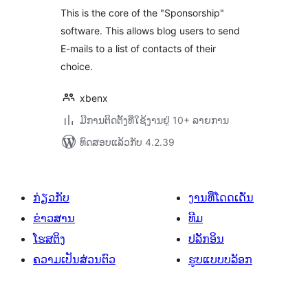
This is the core of the "Sponsorship"
software. This allows blog users to send
E-mails to a list of contacts of their
choice.
xbenx
ມີການຕິດຕັ້ງທີ່ໃຊ້ງານຢູ່ 10+ ລາຍການ
ທົດສອບແລ້ວກັບ 4.2.39
ກ່ຽວກັບ
ງານທີ່ໂດດເດັ່ນ
ຂ່າວສານ
ທີມ
ໂຮສຕິງ
ປລັກອິນ
ຄວາມເປັນສ່ວນຕົວ
ຮູບແບບບລັອກ