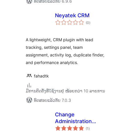
ທົດສອບແລ້ວກັບ 6.9.6
Neyatek CRM
ຄະແນນ
(0
)
ທັງໝົດ
A lightweight, CRM plugin with lead
tracking, settings panel, team
assignment, activity log, duplicate finder,
and performance analytics.
fahadtk
ມີການຕິດຕັ້ງທີ່ໃຊ້ງານຢູ່ ໜ້ອຍກວ່າ 10 ລາຍການ
ທົດສອບແລ້ວກັບ 7.0.3
Change
Administration
ຄະແນນ
Email
(1
)
ທັງໝົດ