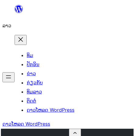
ຂ້າມ
ໄປ
ລາວ
ທີ່
ເນື້ອຫາ
ທິມ
ປັກອິນ
ຂ່າວ
ກ່ຽວກັບ
ທິມລາວ
ຕິດຕໍ່
ດາວໂຫລດ WordPress
ດາວໂຫລດ WordPress