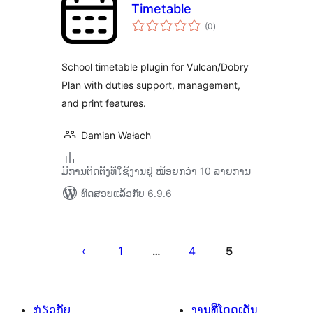
Timetable
ຄະແນນ
(0
)
ທັງໝົດ
School timetable plugin for Vulcan/Dobry
Plan with duties support, management,
and print features.
Damian Wałach
ມີການຕິດຕັ້ງທີ່ໃຊ້ງານຢູ່ ໜ້ອຍກວ່າ 10 ລາຍການ
ທົດສອບແລ້ວກັບ 6.9.6
ການ
ແບ່ງ
1
4
5
…
ໜ້າ
ໂພສ
ກ່ຽວກັບ
ງານທີ່ໂດດເດັ່ນ