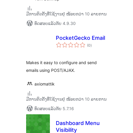
ມີການຕິດຕັ້ງທີ່ໃຊ້ງານຢູ່ ໜ້ອຍກວ່າ 10 ລາຍການ
ທົດສອບແລ້ວກັບ 4.9.30
PocketGecko Email
ຄະແນນ
(0
)
ທັງໝົດ
Makes it easy to configure and send
emails using POST/AJAX.
axiomattik
ມີການຕິດຕັ້ງທີ່ໃຊ້ງານຢູ່ ໜ້ອຍກວ່າ 10 ລາຍການ
ທົດສອບແລ້ວກັບ 5.7.16
Dashboard Menu
Visibility