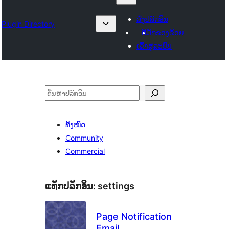
ສົ່ງປລັກອິນ
Plugin Directory
ທີ່ມັກຂອງຂ້ອຍ
ເຂົ້າສູ່ລະບົບ
ຄົ້ນຫາ
ທັງໝົດ
Community
Commercial
ແທັກປລັກອິນ:
settings
Page Notification
Email