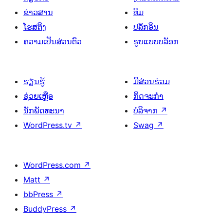
ຂ່າວສານ
ທີມ
ໂຮສຕິງ
ປລັກອິນ
ຄວາມເປັນສ່ວນຕົວ
ຮູບແບບບລັອກ
ຮຽນຮູ້
ມີສ່ວນຮ່ວມ
ຊ່ວຍເຫຼືອ
ກິດຈະກຳ
ນັກພັດທະນາ
ບໍລິຈາກ
↗
WordPress.tv
↗
Swag
↗
WordPress.com
↗
Matt
↗
bbPress
↗
BuddyPress
↗