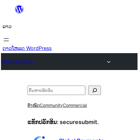
ຂ້າມ
ໄປ
ລາວ
ທີ່
ເນື້ອຫາ
ດາວໂຫລດ WordPress
Plugin Directory
ຄົ້ນຫາ
ທັງໝົດ
Community
Commercial
ແທັກປລັກອິນ:
securesubmit.