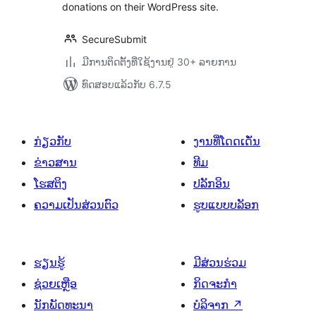
donations on their WordPress site.
SecureSubmit
ມີການຕິດຕັ້ງທີ່ໃຊ້ງານຢູ່ 30+ ລາຍການ
ທົດສອບແລ້ວກັບ 6.7.5
ກ່ຽວກັບ
ງານທີ່ໂດດເດັ່ນ
ຂ່າວສານ
ທີມ
ໂຮສຕິງ
ປລັກອິນ
ຄວາມເປັນສ່ວນຕົວ
ຮູບແບບບລັອກ
ຮຽນຮູ້
ມີສ່ວນຮ່ວມ
ຊ່ວຍເຫຼືອ
ກິດຈະກຳ
ນັກພັດທະນາ
ບໍລິຈາກ
↗