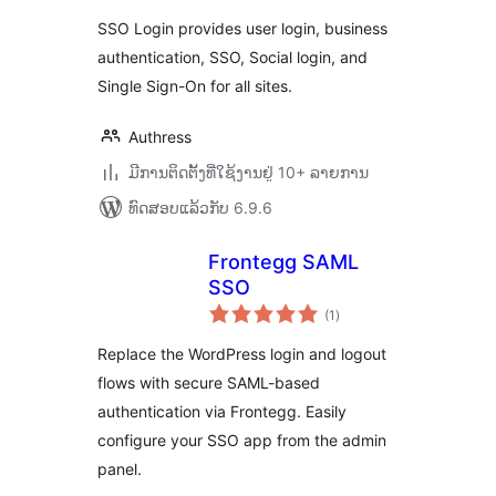
SSO Login provides user login, business
authentication, SSO, Social login, and
Single Sign-On for all sites.
Authress
ມີການຕິດຕັ້ງທີ່ໃຊ້ງານຢູ່ 10+ ລາຍການ
ທົດສອບແລ້ວກັບ 6.9.6
Frontegg SAML
SSO
ຄະແນນ
(1
)
ທັງໝົດ
Replace the WordPress login and logout
flows with secure SAML-based
authentication via Frontegg. Easily
configure your SSO app from the admin
panel.