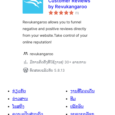
Customer Reviews
by Revukangaroo
ຄະແນນ
(1
)
ທັງໝົດ
Revukangaroo allows you to funnel
negative and positive reviews directly
from your website.Take control of your
online reputation!
revukangaroo
ມີການຕິດຕັ້ງທີ່ໃຊ້ງານຢູ່ 30+ ລາຍການ
ທົດສອບແລ້ວກັບ 5.8.13
ກ່ຽວກັບ
ງານທີ່ໂດດເດັ່ນ
ຂ່າວສານ
ທີມ
ໂຮສຕິງ
ປລັກອິນ
ຄວາມເປັນສ່ວນຕົວ
ຮູບແບບບລັອກ