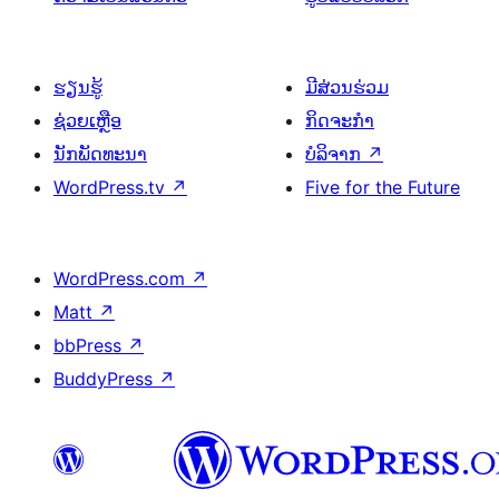
ຮຽນຮູ້
ມີສ່ວນຮ່ວມ
ຊ່ວຍເຫຼືອ
ກິດຈະກຳ
ນັກພັດທະນາ
ບໍລິຈາກ
↗
WordPress.tv
↗
Five for the Future
WordPress.com
↗
Matt
↗
bbPress
↗
BuddyPress
↗