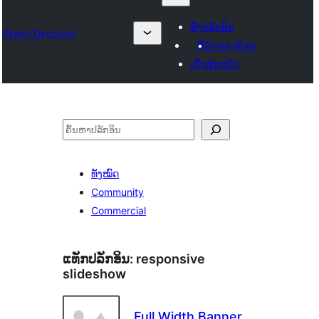
ສົ່ງປລັກອິນ
Plugin Directory
ທີ່ມັກຂອງຂ້ອຍ
ເຂົ້າສູ່ລະບົບ
ຄົ້ນຫາ
ທັງໝົດ
Community
Commercial
ແທັກປລັກອິນ:
responsive
slideshow
Full Width Banner