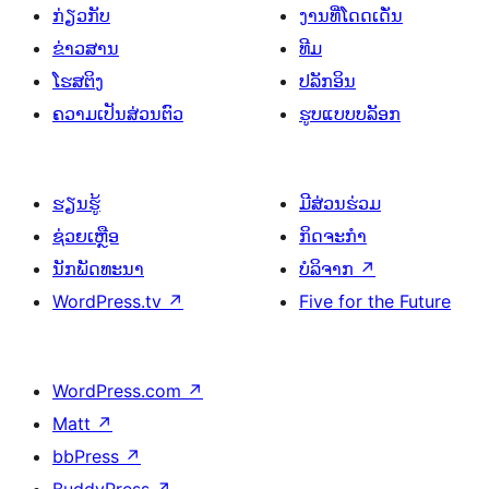
ກ່ຽວກັບ
ງານທີ່ໂດດເດັ່ນ
ຂ່າວສານ
ທີມ
ໂຮສຕິງ
ປລັກອິນ
ຄວາມເປັນສ່ວນຕົວ
ຮູບແບບບລັອກ
ຮຽນຮູ້
ມີສ່ວນຮ່ວມ
ຊ່ວຍເຫຼືອ
ກິດຈະກຳ
ນັກພັດທະນາ
ບໍລິຈາກ
↗
WordPress.tv
↗
Five for the Future
WordPress.com
↗
Matt
↗
bbPress
↗