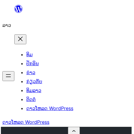
ຂ້າມ
ໄປ
ລາວ
ທີ່
ເນື້ອຫາ
ທິມ
ປັກອິນ
ຂ່າວ
ກ່ຽວກັບ
ທິມລາວ
ຕິດຕໍ່
ດາວໂຫລດ WordPress
ດາວໂຫລດ WordPress