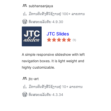
subhansanjaya
ມີການຕິດຕັ້ງທີ່ໃຊ້ງານຢູ່ 100+ ລາຍການ
ທົດສອບແລ້ວກັບ 4.9.30
JTC Slides
ຄະແນນ
(1
)
ທັງໝົດ
A simple responsive slideshow with left
navigation boxes. It is light weight and
highly customizable.
jtc-art
ມີການຕິດຕັ້ງທີ່ໃຊ້ງານຢູ່ 10+ ລາຍການ
ທົດສອບແລ້ວກັບ 4.3.34