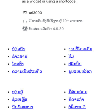
as a widget or using a shortcode.
uri3000
ມີການຕິດຕັ້ງທີ່ໃຊ້ງານຢູ່ 10+ ລາຍການ
ທົດສອບແລ້ວກັບ 4.9.30
ກ່ຽວກັບ
ງານທີ່ໂດດເດັ່ນ
ຂ່າວສານ
ທີມ
ໂຮສຕິງ
ປລັກອິນ
ຄວາມເປັນສ່ວນຕົວ
ຮູບແບບບລັອກ
ຮຽນຮູ້
ມີສ່ວນຮ່ວມ
ຊ່ວຍເຫຼືອ
ກິດຈະກຳ
ນັກພັດທະນາ
ບໍລິຈາກ
↗