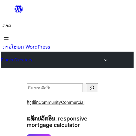
ຂ້າມ
ໄປ
ລາວ
ທີ່
ເນື້ອຫາ
ດາວໂຫລດ WordPress
Plugin Directory
ຄົ້ນຫາ
ທັງໝົດ
Community
Commercial
ແທັກປລັກອິນ:
responsive
mortgage calculator