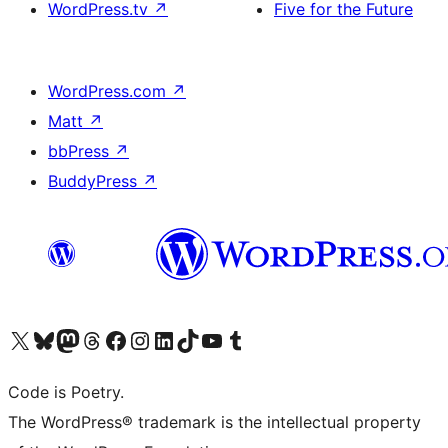
WordPress.tv
↗
Five for the Future
WordPress.com
↗
Matt
↗
bbPress
↗
BuddyPress
↗
ຢ້ຽມຊົມບັນຊີ X (ຊື່ເກົ່າ Twitter) ຂອງພວກເຮົາ
ຢ້ຽມຊົມບັນຊີ Bluesky ຂອງພວກເຮົາ
ຢ້ຽມຊົມບັນຊີ Mastodon ຂອງພວກເຮົາ
ຢ້ຽມຊົມບັນຊີ Threads ຂອງພວກເຮົາ
ຢ້ຽມຊົມໜ້າ Facebook ຂອງພວກເຮົາ
ຢ້ຽມຊົມບັນຊີ Instagram ຂອງພວກເຮົາ
ຢ້ຽມຊົມບັນຊີ LinkedIn ຂອງພວກເຮົາ
ຢ້ຽມຊົມບັນຊີ TikTok ຂອງພວກເຮົາ
ຢ້ຽມຊົມຊ່ອງ YouTube ຂອງພວກເຮົາ
ຢ້ຽມຊົມບັນຊີ Tumblr ຂອງພວກເຮົາ
Code is Poetry.
The WordPress® trademark is the intellectual property