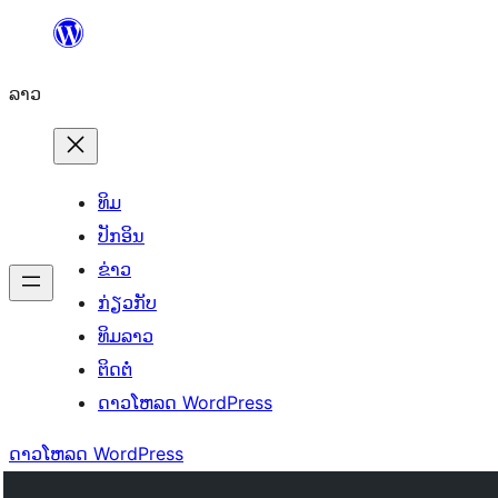
ຂ້າມ
ໄປ
ລາວ
ທີ່
ເນື້ອຫາ
ທິມ
ປັກອິນ
ຂ່າວ
ກ່ຽວກັບ
ທິມລາວ
ຕິດຕໍ່
ດາວໂຫລດ WordPress
ດາວໂຫລດ WordPress