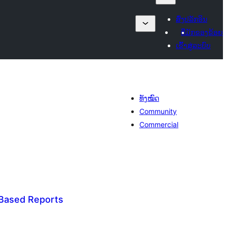
ສົ່ງປລັກອິນ
ທີ່ມັກຂອງຂ້ອຍ
ເຂົ້າສູ່ລະບົບ
ທັງໝົດ
Community
Commercial
Based Reports
ະແນນ
ງໝົດ