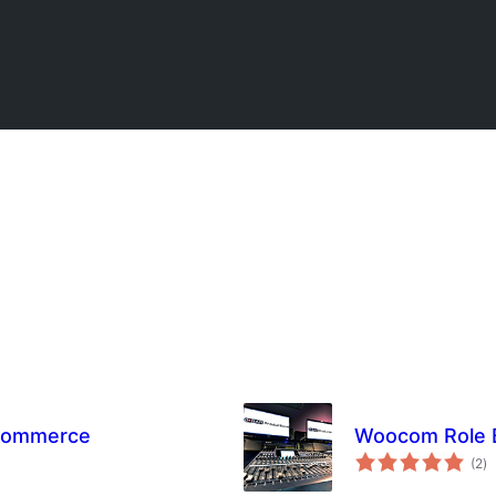
oCommerce
Woocom Role 
ຄ
(2
)
ທັ