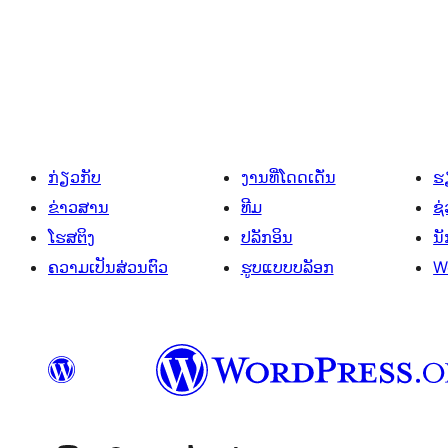
ການ
ແບ່ງ
ໜ້າ
ໂພສ
ກ່ຽວກັບ
ງານທີ່ໂດດເດັ່ນ
ຮຽ
ຂ່າວສານ
ທີມ
ຊ່
ໂຮສຕິງ
ປລັກອິນ
ນ
ຄວາມເປັນສ່ວນຕົວ
ຮູບແບບບລັອກ
W