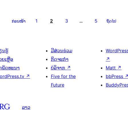
1
2
3
5
ກ່ອນໜ້າ
…
ຖັດໄປ
ນຮູ້
ມີສ່ວນຮ່ວມ
WordPres
ວຍເຫຼືອ
ກິດຈະກຳ
↗
ັກພັດທະນາ
ບໍລິຈາກ
↗
Matt
↗
ordPress.tv
↗
Five for the
bbPress
Future
BuddyPre
ລາວ