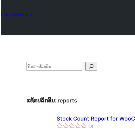
Plugin Directory
ຄົ້ນຫາ
ແທັກປລັກອິນ:
reports
Stock Count Report for Wo
ຄະແນນ
(0
)
ທັງໝົດ