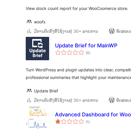
View stock count report for your WooCoomerce store.
woofx
ມີການຕິດຕັ້ງທີ່ໃຊ້ງານຢູ່ 30+ ລາຍການ
ທົດສອບແ
Update Brief for MainWP
ຄະແນນ
(0
)
ທັງໝົດ
Turn WordPress and plugin updates into clear, compellin
professional summaries that highlight your maintenanc
Update Brief
ມີການຕິດຕັ້ງທີ່ໃຊ້ງານຢູ່ 30+ ລາຍການ
ທົດສອບແ
Advanced Dashboard for W
ຄະແນນ
(1
)
ທັງໝົດ