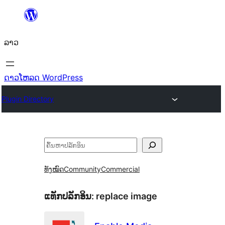
ຂ້າມ
ໄປ
ລາວ
ທີ່
ເນື້ອຫາ
ດາວໂຫລດ WordPress
Plugin Directory
ຄົ້ນຫາ
ທັງໝົດ
Community
Commercial
ແທັກປລັກອິນ:
replace image