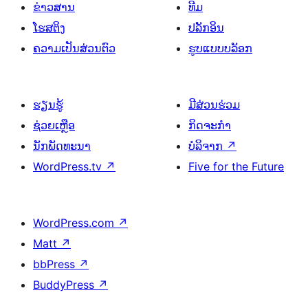
ຂ່າວສານ
ທີມ
ໂຮສຕິງ
ປລັກອິນ
ຄວາມເປັນສ່ວນຕົວ
ຮູບແບບບລັອກ
ຮຽນຮູ້
ມີສ່ວນຮ່ວມ
ຊ່ວຍເຫຼືອ
ກິດຈະກຳ
ນັກພັດທະນາ
ບໍລິຈາກ
↗
WordPress.tv
↗
Five for the Future
WordPress.com
↗
Matt
↗
bbPress
↗
BuddyPress
↗