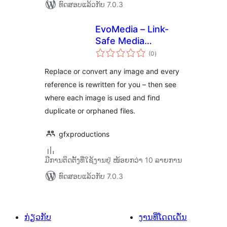
ທົດສອບແລ້ວກັບ 7.0.3
EvoMedia – Link-
Safe Media
ຄະແນນ
Replace, Convert &
(0
)
ທັງໝົດ
Cleanup
Replace or convert any image and every
reference is rewritten for you – then see
where each image is used and find
duplicate or orphaned files.
gfxproductions
ມີການຕິດຕັ້ງທີ່ໃຊ້ງານຢູ່ ໜ້ອຍກວ່າ 10 ລາຍການ
ທົດສອບແລ້ວກັບ 7.0.3
ກ່ຽວກັບ
ງານທີ່ໂດດເດັ່ນ