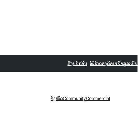
ສົ່ງປລັກອິນ
ທີ່ມັກຂອງຂ້ອຍ
ເຂົ້າສູ່ລະບົບ
ທັງໝົດ
Community
Commercial