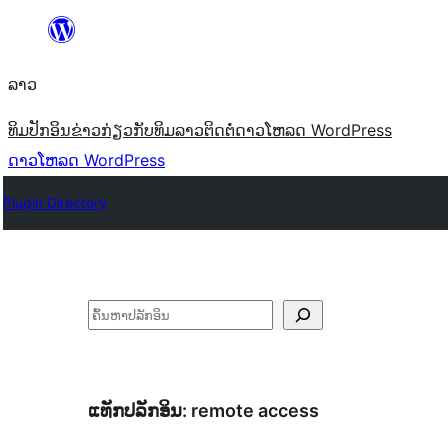
ຂ້າມ
ໄປ
ລາວ
ທີ່
ເນື້ອຫາ
ທິມ
ປັກອິນ
ຂ່າວ
ກ່ຽວກັບ
ທິມລາວ
ຕິດຕໍ່
ດາວໂຫລດ WordPress
ດາວໂຫລດ WordPress
Plugin Directory
ຄົ້ນຫາ
ແທັກປລັກອິນ:
remote access