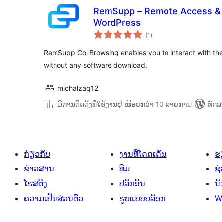
RemSupp – Remote Access & 
WordPress
ຄະແນນ
(1
)
ທັງໝົດ
RemSupp Co-Browsing enables you to interact with the 
without any software download.
michalzaq12
ມີການຕິດຕັ້ງທີ່ໃຊ້ງານຢູ່ ໜ້ອຍກວ່າ 10 ລາຍການ
ທົດສ
ກ່ຽວກັບ
ງານທີ່ໂດດເດັ່ນ
ຮຽ
ຂ່າວສານ
ທີມ
ຊ່
ໂຮສຕິງ
ປລັກອິນ
ນ
ຄວາມເປັນສ່ວນຕົວ
ຮູບແບບບລັອກ
W