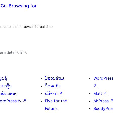
Co-Browsing for
customer's browser in real time
ອບແລ້ວກັບ 5.9.15
ນຮູ້
ມີສ່ວນຮ່ວມ
WordPres
ວຍເຫຼືອ
ກິດຈະກຳ
↗
ັກພັດທະນາ
ບໍລິຈາກ
↗
Matt
↗
ordPress.tv
↗
Five for the
bbPress
Future
BuddyPre