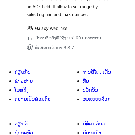
an ACF field. It allow to set range by
selecting min and max number.
Galaxy Weblinks
ມີການຕິດຕັ້ງທີ່ໃຊ້ງານຢູ່ 60+ ລາຍການ
ທົດສອບແລ້ວກັບ 6.8.7
ກ່ຽວກັບ
ງານທີ່ໂດດເດັ່ນ
ຂ່າວສານ
ທີມ
ໂຮສຕິງ
ປລັກອິນ
ຄວາມເປັນສ່ວນຕົວ
ຮູບແບບບລັອກ
ຮຽນຮູ້
ມີສ່ວນຮ່ວມ
ຊ່ວຍເຫຼືອ
ກິດຈະກຳ