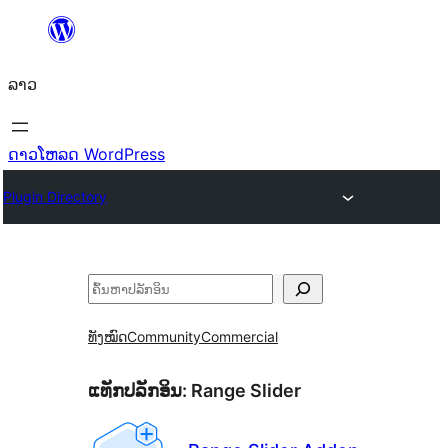
ຂ້າມ
ໄປ
ລາວ
ທີ່
ເນື້ອຫາ
ດາວໂຫລດ WordPress
Plugin Directory
ຄົ້ນຫາ
ທັງໝົດ
Community
Commercial
ແທັກປລັກອິນ:
Range Slider