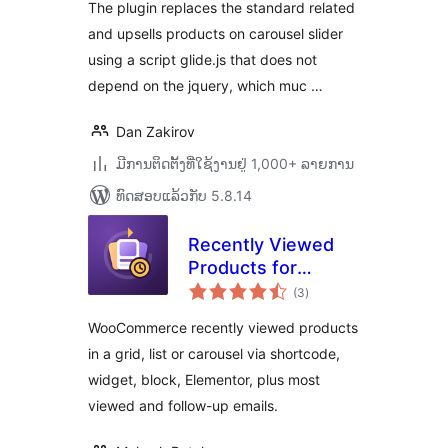
The plugin replaces the standard related
and upsells products on carousel slider
using a script glide.js that does not
depend on the jquery, which muc …
Dan Zakirov
ມີການຕິດຕັ້ງທີ່ໃຊ້ງານຢູ່ 1,000+ ລາຍການ
ທົດສອບແລ້ວກັບ 5.8.14
Recently Viewed
Products for
ຄະແນນ
WooCommerce –
(3
)
ທັງໝົດ
Carousel, Widget,
WooCommerce recently viewed products
Block & Email
in a grid, list or carousel via shortcode,
widget, block, Elementor, plus most
viewed and follow-up emails.