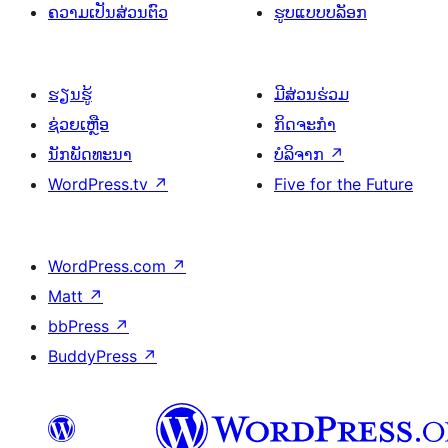
ຄວາມເປັນສ່ວນຕົວ
ຮູບແບບບລັອກ
ຮຽນຮູ້
ມີສ່ວນຮ່ວມ
ຊ່ວຍເຫຼືອ
ກິດຈະກຳ
ນັກພັດທະນາ
ບໍລິຈາກ
↗
WordPress.tv
↗
Five for the Future
WordPress.com
↗
Matt
↗
bbPress
↗
BuddyPress
↗