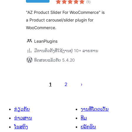
(1
)
ທັງໝົດ
"AZ Product Slider For WooCommerce" is
a Product carousel/slider plugin for
WooCommerce.
LeanPlugins
ມີການຕິດຕັ້ງທີ່ໃຊ້ງານຢູ່ 10+ ລາຍການ
ທົດສອບແລ້ວກັບ 5.4.20
ການ
ແບ່ງ
1
2
ໜ້າ
ໂພສ
ກ່ຽວກັບ
ງານທີ່ໂດດເດັ່ນ
ຂ່າວສານ
ທີມ
ໂຮສຕິງ
ປລັກອິນ