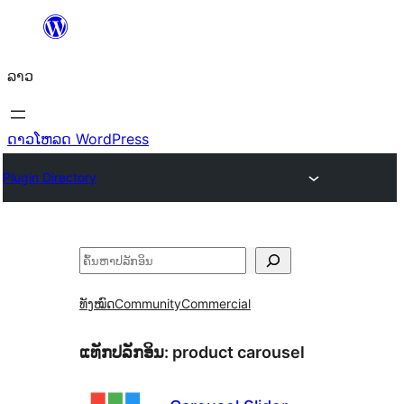
ຂ້າມ
ໄປ
ລາວ
ທີ່
ເນື້ອຫາ
ດາວໂຫລດ WordPress
Plugin Directory
ຄົ້ນຫາ
ທັງໝົດ
Community
Commercial
ແທັກປລັກອິນ:
product carousel