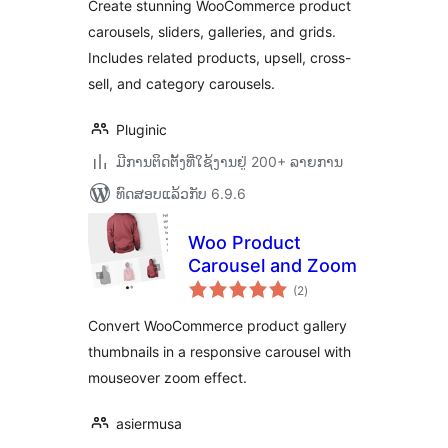
Create stunning WooCommerce product
WooCommerce
carousels, sliders, galleries, and grids.
Includes related products, upsell, cross-
sell, and category carousels.
Pluginic
ມີການຕິດຕັ້ງທີ່ໃຊ້ງານຢູ່ 200+ ລາຍການ
ທົດສອບແລ້ວກັບ 6.9.6
Woo Product
Carousel and Zoom
ຄະແນນ
(2
)
ທັງໝົດ
Convert WooCommerce product gallery
thumbnails in a responsive carousel with
mouseover zoom effect.
asiermusa