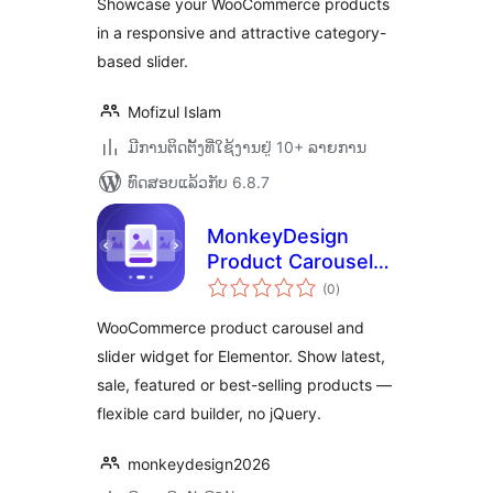
Showcase your WooCommerce products
in a responsive and attractive category-
based slider.
Mofizul Islam
ມີການຕິດຕັ້ງທີ່ໃຊ້ງານຢູ່ 10+ ລາຍການ
ທົດສອບແລ້ວກັບ 6.8.7
MonkeyDesign
Product Carousel
ຄະແນນ
for Elementor
(0
)
ທັງໝົດ
WooCommerce product carousel and
slider widget for Elementor. Show latest,
sale, featured or best-selling products —
flexible card builder, no jQuery.
monkeydesign2026