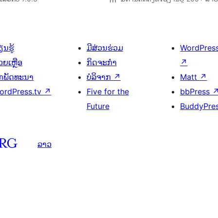
ນຮູ້
ມີສ່ວນຮ່ວມ
WordPres
ວຍເຫຼືອ
ກິດຈະກຳ
↗
ັກພັດທະນາ
ບໍລິຈາກ
↗
Matt
↗
ordPress.tv
↗
Five for the
bbPress
Future
BuddyPre
ລາວ