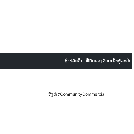
ສົ່ງປລັກອິນ
ທີ່ມັກຂອງຂ້ອຍ
ເຂົ້າສູ່ລະບົບ
ທັງໝົດ
Community
Commercial