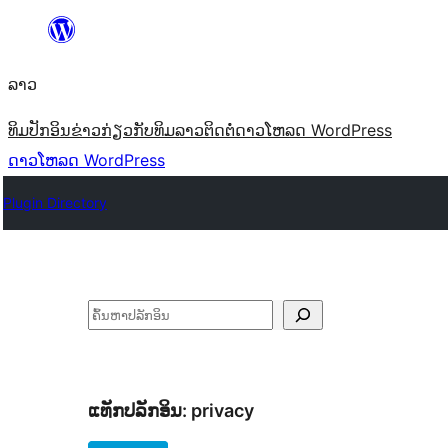
ຂ້າມ
ໄປ
ລາວ
ທີ່
ເນື້ອຫາ
ທິມ
ປັກອິນ
ຂ່າວ
ກ່ຽວກັບ
ທິມລາວ
ຕິດຕໍ່
ດາວໂຫລດ WordPress
ດາວໂຫລດ WordPress
Plugin Directory
ຄົ້ນຫາ
ແທັກປລັກອິນ:
privacy