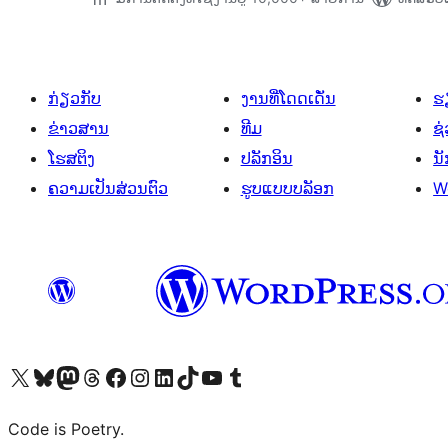
ກ່ຽວກັບ
ງານທີ່ໂດດເດັ່ນ
ຮຽ
ຂ່າວສານ
ທີມ
ຊ່
ໂຮສຕິງ
ປລັກອິນ
ນ
ຄວາມເປັນສ່ວນຕົວ
ຮູບແບບບລັອກ
W
ຢ້ຽມຊົມບັນຊີ X (ຊື່ເກົ່າ Twitter) ຂອງພວກເຮົາ
ຢ້ຽມຊົມບັນຊີ Bluesky ຂອງພວກເຮົາ
ຢ້ຽມຊົມບັນຊີ Mastodon ຂອງພວກເຮົາ
ຢ້ຽມຊົມບັນຊີ Threads ຂອງພວກເຮົາ
ຢ້ຽມຊົມໜ້າ Facebook ຂອງພວກເຮົາ
ຢ້ຽມຊົມບັນຊີ Instagram ຂອງພວກເຮົາ
ຢ້ຽມຊົມບັນຊີ LinkedIn ຂອງພວກເຮົາ
ຢ້ຽມຊົມບັນຊີ TikTok ຂອງພວກເຮົາ
ຢ້ຽມຊົມຊ່ອງ YouTube ຂອງພວກເຮົາ
ຢ້ຽມຊົມບັນຊີ Tumblr ຂອງພວກເຮົາ
Code is Poetry.