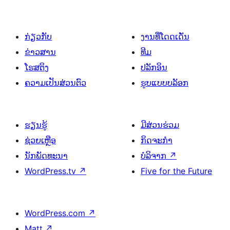
ໜ້າ
ໂພສ
ກ່ຽວກັບ
ງານທີ່ໂດດເດັ່ນ
ຂ່າວສານ
ທີມ
ໂຮສຕິງ
ປລັກອິນ
ຄວາມເປັນສ່ວນຕົວ
ຮູບແບບບລັອກ
ຮຽນຮູ້
ມີສ່ວນຮ່ວມ
ຊ່ວຍເຫຼືອ
ກິດຈະກຳ
ນັກພັດທະນາ
ບໍລິຈາກ
↗
WordPress.tv
↗
Five for the Future
WordPress.com
↗
Matt
↗