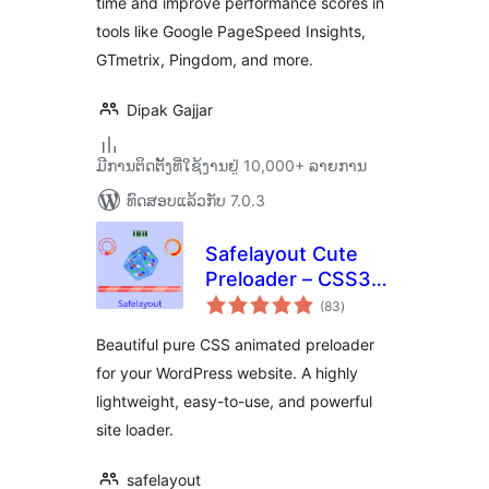
time and improve performance scores in
tools like Google PageSpeed Insights,
GTmetrix, Pingdom, and more.
Dipak Gajjar
ມີການຕິດຕັ້ງທີ່ໃຊ້ງານຢູ່ 10,000+ ລາຍການ
ທົດສອບແລ້ວກັບ 7.0.3
Safelayout Cute
Preloader – CSS3
ຄະແນນ
WordPress
(83
)
ທັງໝົດ
Preloader
Beautiful pure CSS animated preloader
for your WordPress website. A highly
lightweight, easy-to-use, and powerful
site loader.
safelayout