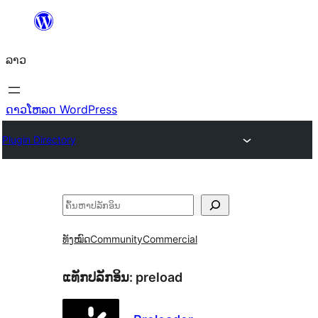
ຂ້າມ
ໄປ
ລາວ
ທີ່
ເນື້ອຫາ
ດາວໂຫລດ WordPress
Plugin Directory
ຄົ້ນຫາ
ທັງໝົດ
Community
Commercial
ແທັກປລັກອິນ:
preload