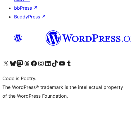
bbPress
↗
BuddyPress
↗
ຢ້ຽມຊົມບັນຊີ X (ຊື່ເກົ່າ Twitter) ຂອງພວກເຮົາ
ຢ້ຽມຊົມບັນຊີ Bluesky ຂອງພວກເຮົາ
ຢ້ຽມຊົມບັນຊີ Mastodon ຂອງພວກເຮົາ
ຢ້ຽມຊົມບັນຊີ Threads ຂອງພວກເຮົາ
ຢ້ຽມຊົມໜ້າ Facebook ຂອງພວກເຮົາ
ຢ້ຽມຊົມບັນຊີ Instagram ຂອງພວກເຮົາ
ຢ້ຽມຊົມບັນຊີ LinkedIn ຂອງພວກເຮົາ
ຢ້ຽມຊົມບັນຊີ TikTok ຂອງພວກເຮົາ
ຢ້ຽມຊົມຊ່ອງ YouTube ຂອງພວກເຮົາ
ຢ້ຽມຊົມບັນຊີ Tumblr ຂອງພວກເຮົາ
Code is Poetry.
The WordPress® trademark is the intellectual property
of the WordPress Foundation.