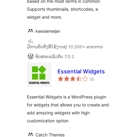
based on the most terms in common.
Supports thumbnails, shortcodes, a
widget and more.
keesiemeijer
ມີການຕິດຕັ້ງທີ່ໃຊ້ງານຢູ່ 10,000+ ລາຍການ
ທົດສອບແລ້ວກັບ 7.0.2
Essential Widgets
ຄະແນນ
(2
)
ທັງໝົດ
Essential Widgets is a WordPress plugin
for widgets that allows you to create and
add amazing widgets with high
customization option
Catch Themes