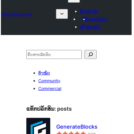
ສົ່ງປລັກອິນ
Plugin Directory
ທີ່ມັກຂອງຂ້ອຍ
ເຂົ້າສູ່ລະບົບ
ຄົ້ນຫາ
ທັງໝົດ
Community
Commercial
ແທັກປລັກອິນ:
posts
GenerateBlocks
ຄະແນນ