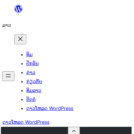
ຂ້າມ
ໄປ
ລາວ
ທີ່
ເນື້ອຫາ
ທິມ
ປັກອິນ
ຂ່າວ
ກ່ຽວກັບ
ທິມລາວ
ຕິດຕໍ່
ດາວໂຫລດ WordPress
ດາວໂຫລດ WordPress