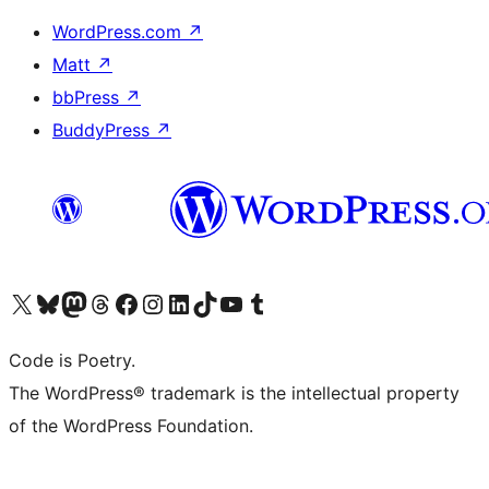
WordPress.com
↗
Matt
↗
bbPress
↗
BuddyPress
↗
ຢ້ຽມຊົມບັນຊີ X (ຊື່ເກົ່າ Twitter) ຂອງພວກເຮົາ
ຢ້ຽມຊົມບັນຊີ Bluesky ຂອງພວກເຮົາ
ຢ້ຽມຊົມບັນຊີ Mastodon ຂອງພວກເຮົາ
ຢ້ຽມຊົມບັນຊີ Threads ຂອງພວກເຮົາ
ຢ້ຽມຊົມໜ້າ Facebook ຂອງພວກເຮົາ
ຢ້ຽມຊົມບັນຊີ Instagram ຂອງພວກເຮົາ
ຢ້ຽມຊົມບັນຊີ LinkedIn ຂອງພວກເຮົາ
ຢ້ຽມຊົມບັນຊີ TikTok ຂອງພວກເຮົາ
ຢ້ຽມຊົມຊ່ອງ YouTube ຂອງພວກເຮົາ
ຢ້ຽມຊົມບັນຊີ Tumblr ຂອງພວກເຮົາ
Code is Poetry.
The WordPress® trademark is the intellectual property
of the WordPress Foundation.