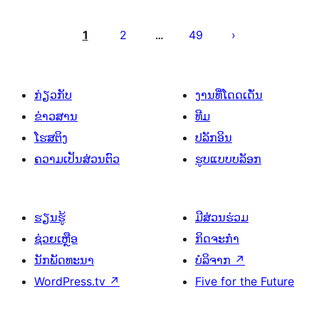
ການ
ແບ່ງ
1
2
49
…
ໜ້າ
ໂພສ
ກ່ຽວກັບ
ງານທີ່ໂດດເດັ່ນ
ຂ່າວສານ
ທີມ
ໂຮສຕິງ
ປລັກອິນ
ຄວາມເປັນສ່ວນຕົວ
ຮູບແບບບລັອກ
ຮຽນຮູ້
ມີສ່ວນຮ່ວມ
ຊ່ວຍເຫຼືອ
ກິດຈະກຳ
ນັກພັດທະນາ
ບໍລິຈາກ
↗
WordPress.tv
↗
Five for the Future