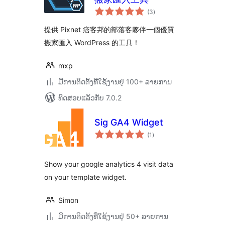
ຄະແນນ
(3
)
ທັງໝົດ
提供 Pixnet 痞客邦的部落客夥伴一個優質
搬家匯入 WordPress 的工具！
mxp
ມີການຕິດຕັ້ງທີ່ໃຊ້ງານຢູ່ 100+ ລາຍການ
ທົດສອບແລ້ວກັບ 7.0.2
Sig GA4 Widget
ຄະແນນ
(1
)
ທັງໝົດ
Show your google analytics 4 visit data
on your template widget.
Simon
ມີການຕິດຕັ້ງທີ່ໃຊ້ງານຢູ່ 50+ ລາຍການ