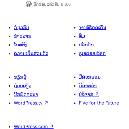
ທົດສອບແລ້ວກັບ 6.8.6
ກ່ຽວກັບ
ງານທີ່ໂດດເດັ່ນ
ຂ່າວສານ
ທີມ
ໂຮສຕິງ
ປລັກອິນ
ຄວາມເປັນສ່ວນຕົວ
ຮູບແບບບລັອກ
ຮຽນຮູ້
ມີສ່ວນຮ່ວມ
ຊ່ວຍເຫຼືອ
ກິດຈະກຳ
ນັກພັດທະນາ
ບໍລິຈາກ
↗
WordPress.tv
↗
Five for the Future
WordPress.com
↗