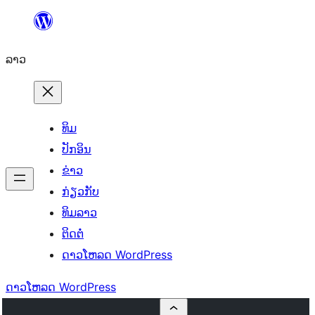
ຂ້າມ
ໄປ
ລາວ
ທີ່
ເນື້ອຫາ
ທິມ
ປັກອິນ
ຂ່າວ
ກ່ຽວກັບ
ທິມລາວ
ຕິດຕໍ່
ດາວໂຫລດ WordPress
ດາວໂຫລດ WordPress