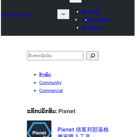
ສົ່ງປລັກອິນ
Plugin Directory
ທີ່ມັກຂອງຂ້ອຍ
ເຂົ້າສູ່ລະບົບ
ຄົ້ນຫາ
ທັງໝົດ
Community
Commercial
ແທັກປລັກອິນ:
Pixnet
Pixnet 痞客邦部落格
搬家匯入工具