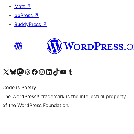
Matt
↗
bbPress
↗
BuddyPress
↗
ຢ້ຽມຊົມບັນຊີ X (ຊື່ເກົ່າ Twitter) ຂອງພວກເຮົາ
ຢ້ຽມຊົມບັນຊີ Bluesky ຂອງພວກເຮົາ
ຢ້ຽມຊົມບັນຊີ Mastodon ຂອງພວກເຮົາ
ຢ້ຽມຊົມບັນຊີ Threads ຂອງພວກເຮົາ
ຢ້ຽມຊົມໜ້າ Facebook ຂອງພວກເຮົາ
ຢ້ຽມຊົມບັນຊີ Instagram ຂອງພວກເຮົາ
ຢ້ຽມຊົມບັນຊີ LinkedIn ຂອງພວກເຮົາ
ຢ້ຽມຊົມບັນຊີ TikTok ຂອງພວກເຮົາ
ຢ້ຽມຊົມຊ່ອງ YouTube ຂອງພວກເຮົາ
ຢ້ຽມຊົມບັນຊີ Tumblr ຂອງພວກເຮົາ
Code is Poetry.
The WordPress® trademark is the intellectual property
of the WordPress Foundation.