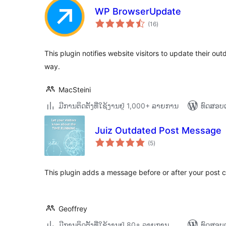
WP BrowserUpdate
ຄະແນນ
(16
)
ທັງໝົດ
This plugin notifies website visitors to update their ou
way.
MacSteini
ມີການຕິດຕັ້ງທີ່ໃຊ້ງານຢູ່ 1,000+ ລາຍການ
ທົດສອບແ
Juiz Outdated Post Message
ຄະແນນ
(5
)
ທັງໝົດ
This plugin adds a message before or after your post c
Geoffrey
ມີການຕິດຕັ້ງທີ່ໃຊ້ງານຢູ່ 80+ ລາຍການ
ທົດສອບແ