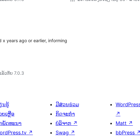
 x years ago or earlier, informing
ລ້ວກັບ 7.0.3
ນຮູ້
ມີສ່ວນຮ່ວມ
WordPres
ວຍເຫຼືອ
ກິດຈະກຳ
↗
ັກພັດທະນາ
ບໍລິຈາກ
↗
Matt
↗
ordPress.tv
↗
Swag
↗
bbPress