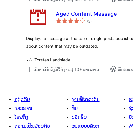
Aged Content Message
ຄະແນນ
(3
)
ທັງໝົດ
Displays a message at the top of single posts published
about content that may be outdated.
Torsten Landsiedel
ມີການຕິດຕັ້ງທີ່ໃຊ້ງານຢູ່ 10+ ລາຍການ
ທົດສອບແ
ກ່ຽວກັບ
ງານທີ່ໂດດເດັ່ນ
ຮຽ
ຂ່າວສານ
ທີມ
ຊ່
ໂຮສຕິງ
ປລັກອິນ
ນ
ຄວາມເປັນສ່ວນຕົວ
ຮູບແບບບລັອກ
W