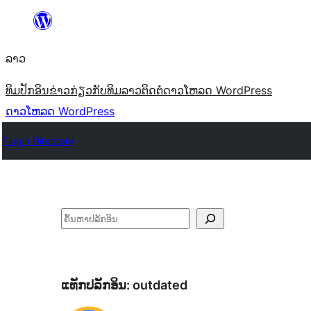
ຂ້າມ
ໄປ
ລາວ
ທີ່
ເນື້ອຫາ
ທິມ
ປັກອິນ
ຂ່າວ
ກ່ຽວກັບ
ທິມລາວ
ຕິດຕໍ່
ດາວໂຫລດ WordPress
ດາວໂຫລດ WordPress
Plugin Directory
ຄົ້ນຫາ
ແທັກປລັກອິນ:
outdated