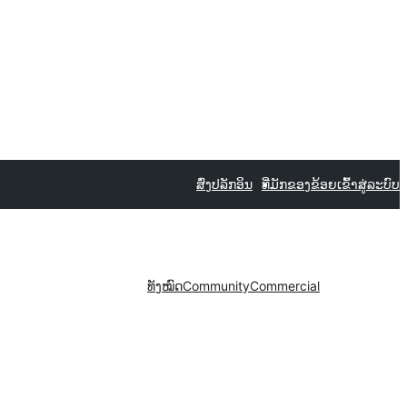
ສົ່ງປລັກອິນ
ທີ່ມັກຂອງຂ້ອຍ
ເຂົ້າສູ່ລະບົບ
ທັງໝົດ
Community
Commercial