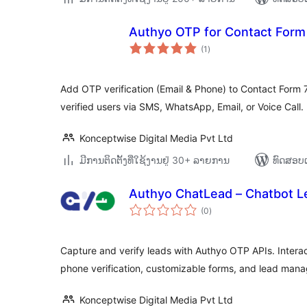
Authyo OTP for Contact Form
ຄະແນນ
(1
)
ທັງໝົດ
Add OTP verification (Email & Phone) to Contact Form 
verified users via SMS, WhatsApp, Email, or Voice Call.
Konceptwise Digital Media Pvt Ltd
ມີການຕິດຕັ້ງທີ່ໃຊ້ງານຢູ່ 30+ ລາຍການ
ທົດສອບແ
Authyo ChatLead – Chatbot L
ຄະແນນ
(0
)
ທັງໝົດ
Capture and verify leads with Authyo OTP APIs. Interac
phone verification, customizable forms, and lead man
Konceptwise Digital Media Pvt Ltd