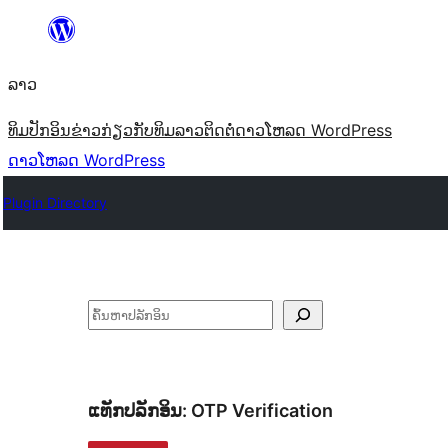
ຂ້າມ
ໄປ
ລາວ
ທີ່
ເນື້ອຫາ
ທິມ
ປັກອິນ
ຂ່າວ
ກ່ຽວກັບ
ທິມລາວ
ຕິດຕໍ່
ດາວໂຫລດ WordPress
ດາວໂຫລດ WordPress
Plugin Directory
ຄົ້ນຫາ
ແທັກປລັກອິນ:
OTP Verification