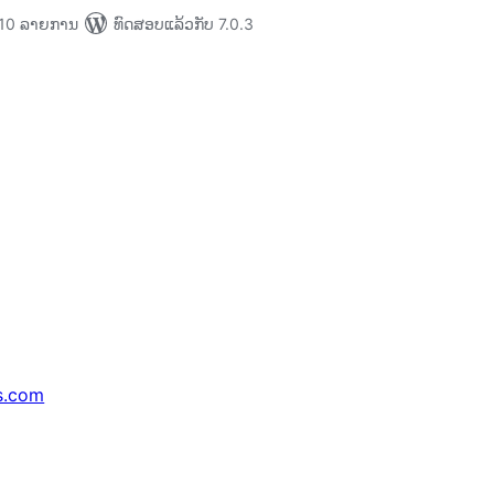
່າ 10 ລາຍການ
ທົດສອບແລ້ວກັບ 7.0.3
s.com