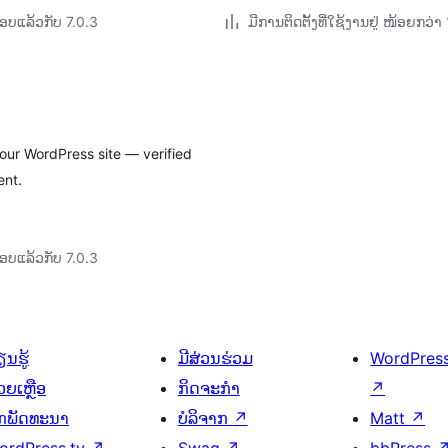
ອບແລ້ວກັບ 7.0.3
ມີການຕິດຕັ້ງທີ່ໃຊ້ງານຢູ່ ໜ້ອຍກວ
our WordPress site — verified
ent.
ອບແລ້ວກັບ 7.0.3
ນຮູ້
ມີສ່ວນຮ່ວມ
WordPres
ວຍເຫຼືອ
ກິດຈະກຳ
↗
ັກພັດທະນາ
ບໍລິຈາກ
↗
Matt
↗