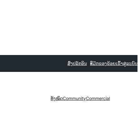
ສົ່ງປລັກອິນ
ທີ່ມັກຂອງຂ້ອຍ
ເຂົ້າສູ່ລະບົບ
ທັງໝົດ
Community
Commercial