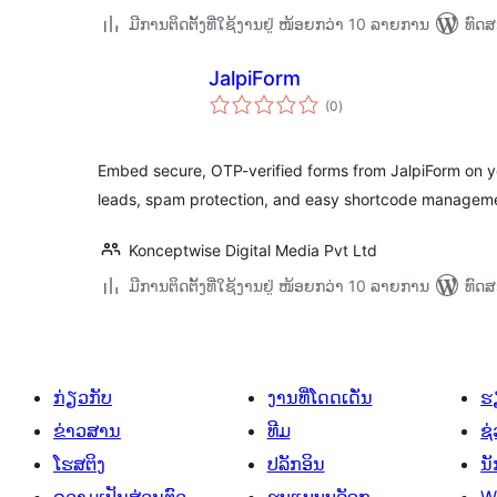
ມີການຕິດຕັ້ງທີ່ໃຊ້ງານຢູ່ ໜ້ອຍກວ່າ 10 ລາຍການ
ທົດສ
JalpiForm
ຄະແນນ
(0
)
ທັງໝົດ
Embed secure, OTP-verified forms from JalpiForm on y
leads, spam protection, and easy shortcode managem
Konceptwise Digital Media Pvt Ltd
ມີການຕິດຕັ້ງທີ່ໃຊ້ງານຢູ່ ໜ້ອຍກວ່າ 10 ລາຍການ
ທົດສ
ກ່ຽວກັບ
ງານທີ່ໂດດເດັ່ນ
ຮຽ
ຂ່າວສານ
ທີມ
ຊ່
ໂຮສຕິງ
ປລັກອິນ
ນ