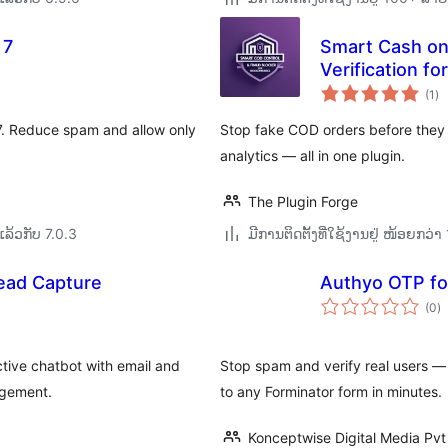
 7
Smart Cash on
Verification 
ຄ
(1
)
ທັ
7. Reduce spam and allow only
Stop fake COD orders before they s
analytics — all in one plugin.
The Plugin Forge
ລ້ວກັບ 7.0.3
ມີການຕິດຕັ້ງທີ່ໃຊ້ງານຢູ່ ໜ້ອຍກວ
ead Capture
Authyo OTP fo
ຄ
(0
)
ທັ
tive chatbot with email and
Stop spam and verify real users —
agement.
to any Forminator form in minutes.
Konceptwise Digital Media Pvt