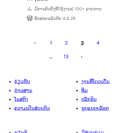
ມີການຕິດຕັ້ງທີ່ໃຊ້ງານຢູ່ 100+ ລາຍການ
ທົດສອບແລ້ວກັບ 4.8.29
ການ
ແບ່ງ
1
2
3
4
ໜ້າ
13
…
ໂພສ
ກ່ຽວກັບ
ງານທີ່ໂດດເດັ່ນ
ຂ່າວສານ
ທີມ
ໂຮສຕິງ
ປລັກອິນ
ຄວາມເປັນສ່ວນຕົວ
ຮູບແບບບລັອກ
ຮຽນຮູ້
ມີສ່ວນຮ່ວມ