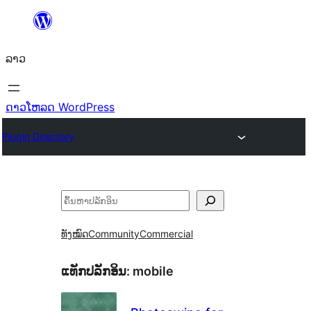
ຂ້າມ
ໄປ
ລາວ
ທີ່
ເນື້ອຫາ
ດາວໂຫລດ WordPress
Plugin Directory
ຄົ້ນຫາ
ທັງໝົດ
Community
Commercial
ແທັກປລັກອິນ:
mobile