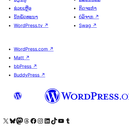
ຊ່ວຍເຫຼືອ
ກິດຈະກຳ
ນັກພັດທະນາ
ບໍລິຈາກ
↗
WordPress.tv
↗
Swag
↗
WordPress.com
↗
Matt
↗
bbPress
↗
BuddyPress
↗
ຢ້ຽມຊົມບັນຊີ X (ຊື່ເກົ່າ Twitter) ຂອງພວກເຮົາ
ຢ້ຽມຊົມບັນຊີ Bluesky ຂອງພວກເຮົາ
ຢ້ຽມຊົມບັນຊີ Mastodon ຂອງພວກເຮົາ
ຢ້ຽມຊົມບັນຊີ Threads ຂອງພວກເຮົາ
ຢ້ຽມຊົມໜ້າ Facebook ຂອງພວກເຮົາ
ຢ້ຽມຊົມບັນຊີ Instagram ຂອງພວກເຮົາ
ຢ້ຽມຊົມບັນຊີ LinkedIn ຂອງພວກເຮົາ
ຢ້ຽມຊົມບັນຊີ TikTok ຂອງພວກເຮົາ
ຢ້ຽມຊົມຊ່ອງ YouTube ຂອງພວກເຮົາ
ຢ້ຽມຊົມບັນຊີ Tumblr ຂອງພວກເຮົາ