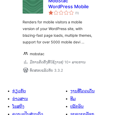
MobStac
WordPress Mobile
ຄະແນນ
(1
)
ທັງໝົດ
Renders for mobile visitors a mobile
version of your WordPress site, with
blazing-fast page loads, multiple themes,
support for over 5000 mobile devi …
mobstac
ມີການຕິດຕັ້ງທີ່ໃຊ້ງານຢູ່ 10+ ລາຍການ
ທົດສອບແລ້ວກັບ 3.3.2
ກ່ຽວກັບ
ງານທີ່ໂດດເດັ່ນ
ຂ່າວສານ
ທີມ
ໂຮສຕິງ
ປລັກອິນ
ຄວາມເປັນສ່ວນຕົວ
ຮູບແບບບລັອກ