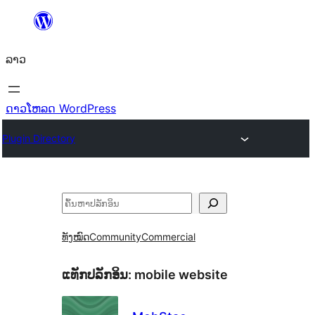
ຂ້າມ
ໄປ
ລາວ
ທີ່
ເນື້ອຫາ
ດາວໂຫລດ WordPress
Plugin Directory
ຄົ້ນຫາ
ທັງໝົດ
Community
Commercial
ແທັກປລັກອິນ:
mobile website