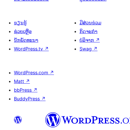
ຮຽນຮູ້
ມີສ່ວນຮ່ວມ
ຊ່ວຍເຫຼືອ
ກິດຈະກຳ
ນັກພັດທະນາ
ບໍລິຈາກ
↗
WordPress.tv
↗
Swag
↗
WordPress.com
↗
Matt
↗
bbPress
↗
BuddyPress
↗