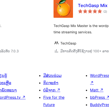
TechGasp Mix
ຄ
(2
)
ທັ
.
TechGasp Mix Master is the wordpr
time streaming services.
TechGasp
ລ້ວກັບ 7.0.3
ມີການຕິດຕັ້ງທີ່ໃຊ້ງານຢູ່ 100+ ລ
ນຮູ້
ມີສ່ວນຮ່ວມ
WordPres
ວຍເຫຼືອ
ກິດຈະກຳ
↗
ັກພັດທະນາ
ບໍລິຈາກ
↗
Matt
↗
ordPress.tv
↗
Five for the
bbPress
Future
BuddyPre