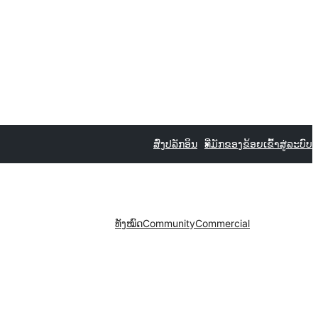
ສົ່ງປລັກອິນ
ທີ່ມັກຂອງຂ້ອຍ
ເຂົ້າສູ່ລະບົບ
ທັງໝົດ
Community
Commercial