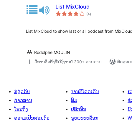
List MixCloud
ຄະແນນ
(4
)
ທັງໝົດ
List MixCloud to show last or all podcast from MixCloud
Rodolphe MOULIN
ມີການຕິດຕັ້ງທີ່ໃຊ້ງານຢູ່ 300+ ລາຍການ
ທົດສອບແ
ກ່ຽວກັບ
ງານທີ່ໂດດເດັ່ນ
ຮຽ
ຂ່າວສານ
ທີມ
ຊ່
ໂຮສຕິງ
ປລັກອິນ
ນ
ຄວາມເປັນສ່ວນຕົວ
ຮູບແບບບລັອກ
W