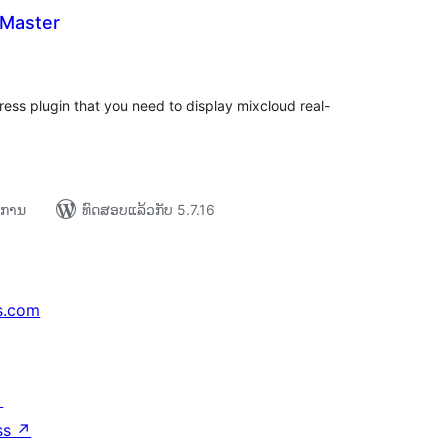
 Master
ະແນນ
ງໝົດ
ess plugin that you need to display mixcloud real-
າຍການ
ທົດສອບແລ້ວກັບ 5.7.16
s.com
↗
ss
↗