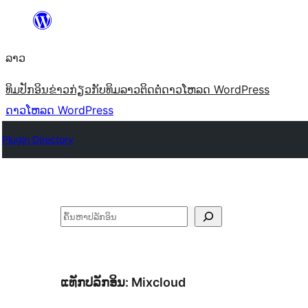
ຂ້າມ
ໄປ
ລາວ
ທີ່
ເນື້ອຫາ
ທິມ
ປັກອິນ
ຂ່າວ
ກ່ຽວກັບ
ທິມລາວ
ຕິດຕໍ່
ດາວໂຫລດ WordPress
ດາວໂຫລດ WordPress
Plugin Directory
ຄົ້ນຫາ
ແທັກປລັກອິນ:
Mixcloud