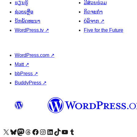
ຮຽນຮູ້
ມີສ່ວນຮ່ວມ
ຊ່ວຍເຫຼືອ
ກິດຈະກຳ
ນັກພັດທະນາ
ບໍລິຈາກ
↗
WordPress.tv
↗
Five for the Future
WordPress.com
↗
Matt
↗
bbPress
↗
BuddyPress
↗
ຢ້ຽມຊົມບັນຊີ X (ຊື່ເກົ່າ Twitter) ຂອງພວກເຮົາ
ຢ້ຽມຊົມບັນຊີ Bluesky ຂອງພວກເຮົາ
ຢ້ຽມຊົມບັນຊີ Mastodon ຂອງພວກເຮົາ
ຢ້ຽມຊົມບັນຊີ Threads ຂອງພວກເຮົາ
ຢ້ຽມຊົມໜ້າ Facebook ຂອງພວກເຮົາ
ຢ້ຽມຊົມບັນຊີ Instagram ຂອງພວກເຮົາ
ຢ້ຽມຊົມບັນຊີ LinkedIn ຂອງພວກເຮົາ
ຢ້ຽມຊົມບັນຊີ TikTok ຂອງພວກເຮົາ
ຢ້ຽມຊົມຊ່ອງ YouTube ຂອງພວກເຮົາ
ຢ້ຽມຊົມບັນຊີ Tumblr ຂອງພວກເຮົາ