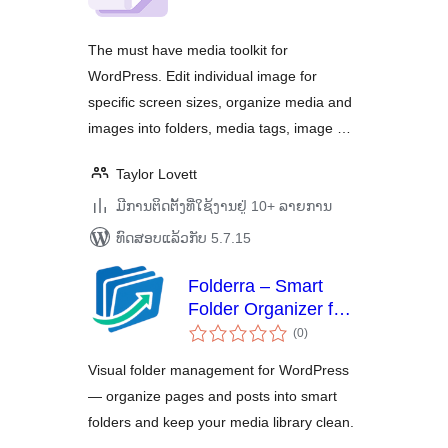
The must have media toolkit for
WordPress. Edit individual image for
specific screen sizes, organize media and
images into folders, media tags, image …
Taylor Lovett
ມີການຕິດຕັ້ງທີ່ໃຊ້ງານຢູ່ 10+ ລາຍການ
ທົດສອບແລ້ວກັບ 5.7.15
Folderra – Smart
Folder Organizer for
ຄະແນນ
WordPress Pages &
(0
)
ທັງໝົດ
Posts
Visual folder management for WordPress
— organize pages and posts into smart
folders and keep your media library clean.