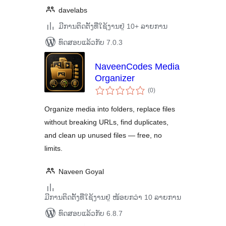
davelabs
ມີການຕິດຕັ້ງທີ່ໃຊ້ງານຢູ່ 10+ ລາຍການ
ທົດສອບແລ້ວກັບ 7.0.3
NaveenCodes Media
Organizer
ຄະແນນ
(0
)
ທັງໝົດ
Organize media into folders, replace files
without breaking URLs, find duplicates,
and clean up unused files — free, no
limits.
Naveen Goyal
ມີການຕິດຕັ້ງທີ່ໃຊ້ງານຢູ່ ໜ້ອຍກວ່າ 10 ລາຍການ
ທົດສອບແລ້ວກັບ 6.8.7