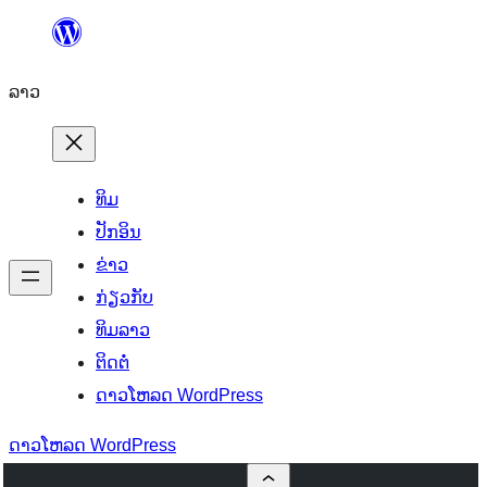
ຂ້າມ
ໄປ
ລາວ
ທີ່
ເນື້ອຫາ
ທິມ
ປັກອິນ
ຂ່າວ
ກ່ຽວກັບ
ທິມລາວ
ຕິດຕໍ່
ດາວໂຫລດ WordPress
ດາວໂຫລດ WordPress