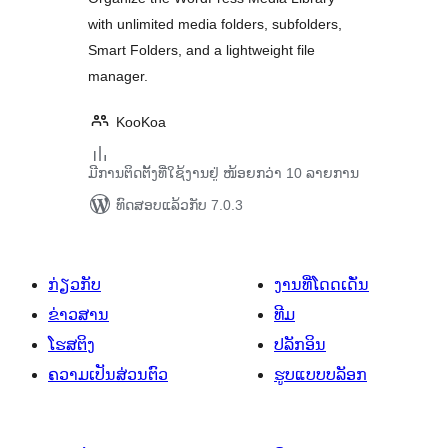
with unlimited media folders, subfolders,
Smart Folders, and a lightweight file
manager.
KooKoa
ມີການຕິດຕັ້ງທີ່ໃຊ້ງານຢູ່ ໜ້ອຍກວ່າ 10 ລາຍການ
ທົດສອບແລ້ວກັບ 7.0.3
ກ່ຽວກັບ
ງານທີ່ໂດດເດັ່ນ
ຂ່າວສານ
ທີມ
ໂຮສຕິງ
ປລັກອິນ
ຄວາມເປັນສ່ວນຕົວ
ຮູບແບບບລັອກ