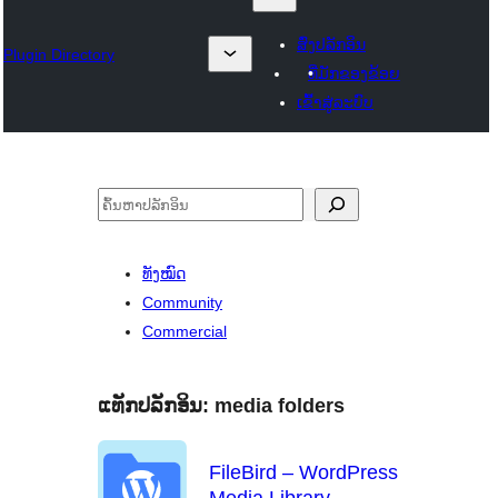
ສົ່ງປລັກອິນ
Plugin Directory
ທີ່ມັກຂອງຂ້ອຍ
ເຂົ້າສູ່ລະບົບ
ຄົ້ນຫາ
ທັງໝົດ
Community
Commercial
ແທັກປລັກອິນ:
media folders
FileBird – WordPress