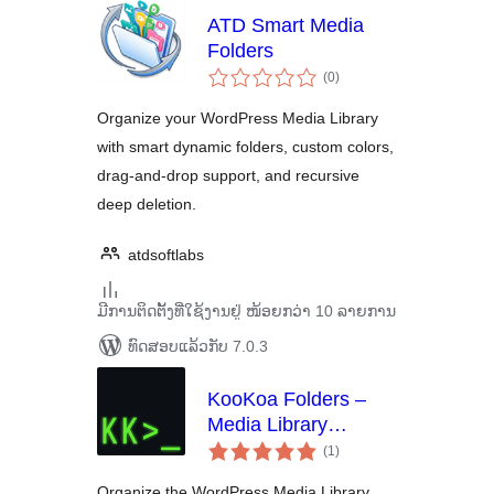
ATD Smart Media
Folders
ຄະແນນ
(0
)
ທັງໝົດ
Organize your WordPress Media Library
with smart dynamic folders, custom colors,
drag-and-drop support, and recursive
deep deletion.
atdsoftlabs
ມີການຕິດຕັ້ງທີ່ໃຊ້ງານຢູ່ ໜ້ອຍກວ່າ 10 ລາຍການ
ທົດສອບແລ້ວກັບ 7.0.3
KooKoa Folders –
Media Library
ຄະແນນ
Folders & File
(1
)
ທັງໝົດ
Organizer
Organize the WordPress Media Library