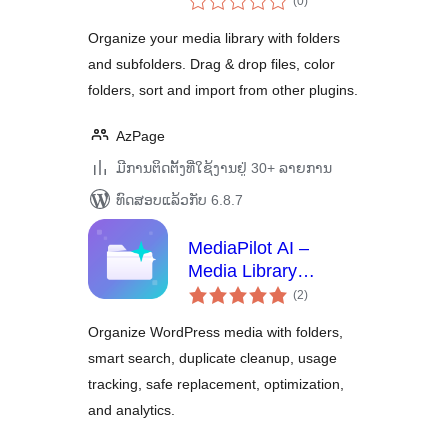
Organizer
(0
)
ທັງໝົດ
Organize your media library with folders
and subfolders. Drag & drop files, color
folders, sort and import from other plugins.
AzPage
ມີການຕິດຕັ້ງທີ່ໃຊ້ງານຢູ່ 30+ ລາຍການ
ທົດສອບແລ້ວກັບ 6.8.7
MediaPilot AI –
Media Library
ຄະແນນ
Folders
(2
)
ທັງໝົດ
Organize WordPress media with folders,
smart search, duplicate cleanup, usage
tracking, safe replacement, optimization,
and analytics.