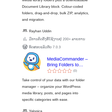
Media library folders plus a downloadable
Document Library block. Colour-coded
folders, drag-and-drop, bulk ZIP, analytics,
and migration.
Rayhan Uddin
ມີການຕິດຕັ້ງທີ່ໃຊ້ງານຢູ່ 200+ ລາຍການ
ທົດສອບແລ້ວກັບ 7.0.3
MediaCommander –
Bring Folders to
ຄະແນນ
Media, Posts, and
(0
)
ທັງໝົດ
Pages
Take control of your data with our folder
manager – organize your WordPress
media library, posts, and pages into
specific categories with ease.
Yalogica