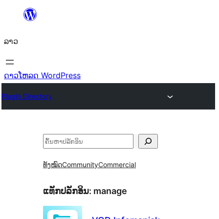
ຂ້າມ
ໄປ
ລາວ
ທີ່
ເນື້ອຫາ
ດາວໂຫລດ WordPress
Plugin Directory
ຄົ້ນຫາ
ທັງໝົດ
Community
Commercial
ແທັກປລັກອິນ:
manage