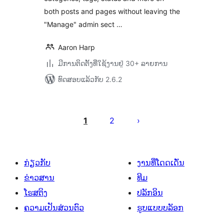
both posts and pages without leaving the
"Manage" admin sect …
Aaron Harp
ມີການຕິດຕັ້ງທີ່ໃຊ້ງານຢູ່ 30+ ລາຍການ
ທົດສອບແລ້ວກັບ 2.6.2
ການ
ແບ່ງ
1
2
ໜ້າ
ໂພສ
ກ່ຽວກັບ
ງານທີ່ໂດດເດັ່ນ
ຂ່າວສານ
ທີມ
ໂຮສຕິງ
ປລັກອິນ
ຄວາມເປັນສ່ວນຕົວ
ຮູບແບບບລັອກ