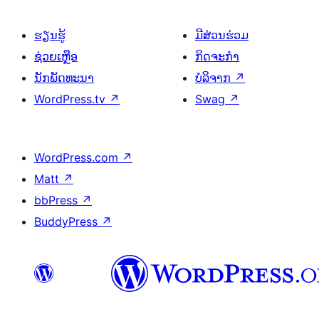
ຮຽນຮູ້
ມີສ່ວນຮ່ວມ
ຊ່ວຍເຫຼືອ
ກິດຈະກຳ
ນັກພັດທະນາ
ບໍລິຈາກ
↗
WordPress.tv
↗
Swag
↗
WordPress.com
↗
Matt
↗
bbPress
↗
BuddyPress
↗