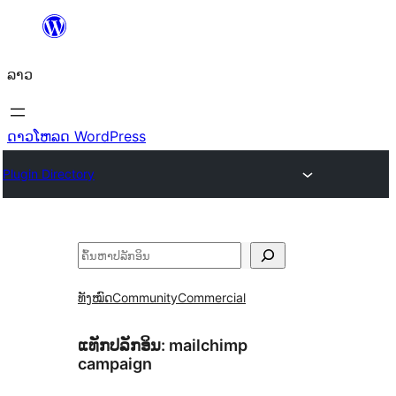
ຂ້າມ
ໄປ
ລາວ
ທີ່
ເນື້ອຫາ
ດາວໂຫລດ WordPress
Plugin Directory
ຄົ້ນຫາ
ທັງໝົດ
Community
Commercial
ແທັກປລັກອິນ:
mailchimp
campaign