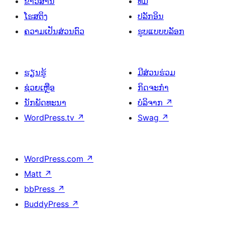
ຂ່າວສານ
ທີມ
ໂຮສຕິງ
ປລັກອິນ
ຄວາມເປັນສ່ວນຕົວ
ຮູບແບບບລັອກ
ຮຽນຮູ້
ມີສ່ວນຮ່ວມ
ຊ່ວຍເຫຼືອ
ກິດຈະກຳ
ນັກພັດທະນາ
ບໍລິຈາກ
↗
WordPress.tv
↗
Swag
↗
WordPress.com
↗
Matt
↗
bbPress
↗
BuddyPress
↗