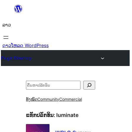
ຂ້າມ
ໄປ
ລາວ
ທີ່
ເນື້ອຫາ
ດາວໂຫລດ WordPress
Plugin Directory
ຄົ້ນຫາ
ທັງໝົດ
Community
Commercial
ແທັກປລັກອິນ:
luminate