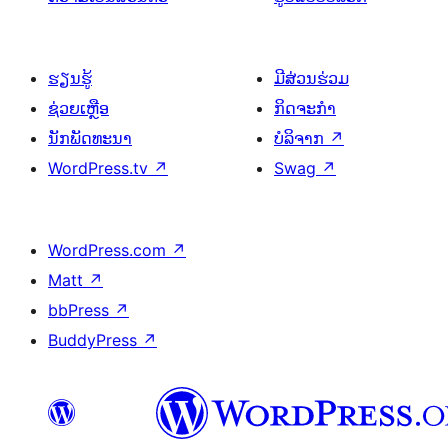
ຮຽນຮູ້
ມີສ່ວນຮ່ວມ
ຊ່ວຍເຫຼືອ
ກິດຈະກຳ
ນັກພັດທະນາ
ບໍລິຈາກ
↗
WordPress.tv
↗
Swag
↗
WordPress.com
↗
Matt
↗
bbPress
↗
BuddyPress
↗