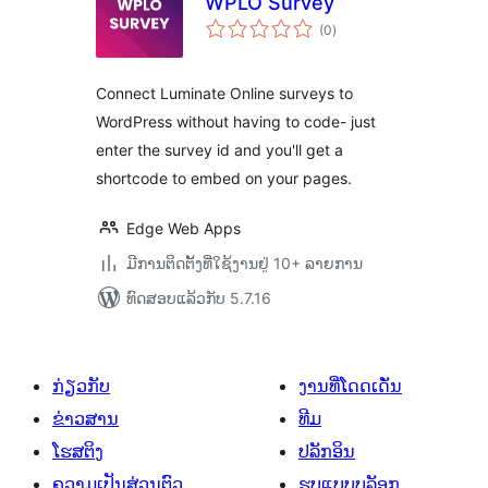
WPLO Survey
ຄະແນນ
(0
)
ທັງໝົດ
Connect Luminate Online surveys to
WordPress without having to code- just
enter the survey id and you'll get a
shortcode to embed on your pages.
Edge Web Apps
ມີການຕິດຕັ້ງທີ່ໃຊ້ງານຢູ່ 10+ ລາຍການ
ທົດສອບແລ້ວກັບ 5.7.16
ກ່ຽວກັບ
ງານທີ່ໂດດເດັ່ນ
ຂ່າວສານ
ທີມ
ໂຮສຕິງ
ປລັກອິນ
ຄວາມເປັນສ່ວນຕົວ
ຮູບແບບບລັອກ