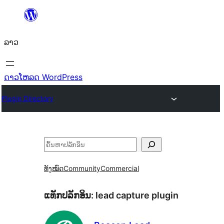
ຂ້າມ
ໄປ
ລາວ
ທີ່
ເນື້ອຫາ
ດາວໂຫລດ WordPress
Plugin Directory
ຄົ້ນຫາ
ທັງໝົດ
Community
Commercial
ແທັກປລັກອິນ:
lead capture plugin