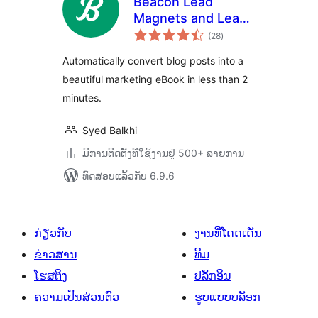
Beacon Lead
Magnets and Lead
ຄະແນນ
Capture
(28
)
ທັງໝົດ
Automatically convert blog posts into a
beautiful marketing eBook in less than 2
minutes.
Syed Balkhi
ມີການຕິດຕັ້ງທີ່ໃຊ້ງານຢູ່ 500+ ລາຍການ
ທົດສອບແລ້ວກັບ 6.9.6
ກ່ຽວກັບ
ງານທີ່ໂດດເດັ່ນ
ຂ່າວສານ
ທີມ
ໂຮສຕິງ
ປລັກອິນ
ຄວາມເປັນສ່ວນຕົວ
ຮູບແບບບລັອກ