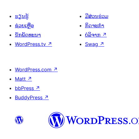
ຮຽນຮູ້
ມີສ່ວນຮ່ວມ
ຊ່ວຍເຫຼືອ
ກິດຈະກຳ
ນັກພັດທະນາ
ບໍລິຈາກ
↗
WordPress.tv
↗
Swag
↗
WordPress.com
↗
Matt
↗
bbPress
↗
BuddyPress
↗