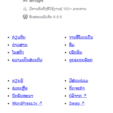
WPSight
ມີການຕິດຕັ້ງທີ່ໃຊ້ງານຢູ່ 100+ ລາຍການ
ທົດສອບແລ້ວກັບ 6.9.6
ກ່ຽວກັບ
ງານທີ່ໂດດເດັ່ນ
ຂ່າວສານ
ທີມ
ໂຮສຕິງ
ປລັກອິນ
ຄວາມເປັນສ່ວນຕົວ
ຮູບແບບບລັອກ
ຮຽນຮູ້
ມີສ່ວນຮ່ວມ
ຊ່ວຍເຫຼືອ
ກິດຈະກຳ
ນັກພັດທະນາ
ບໍລິຈາກ
↗
WordPress.tv
↗
Swag
↗