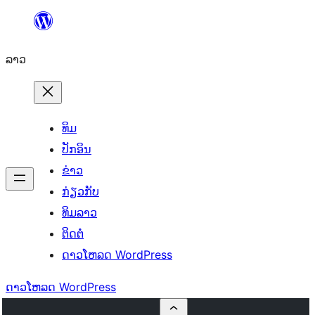
ຂ້າມ
ໄປ
ລາວ
ທີ່
ເນື້ອຫາ
ທິມ
ປັກອິນ
ຂ່າວ
ກ່ຽວກັບ
ທິມລາວ
ຕິດຕໍ່
ດາວໂຫລດ WordPress
ດາວໂຫລດ WordPress