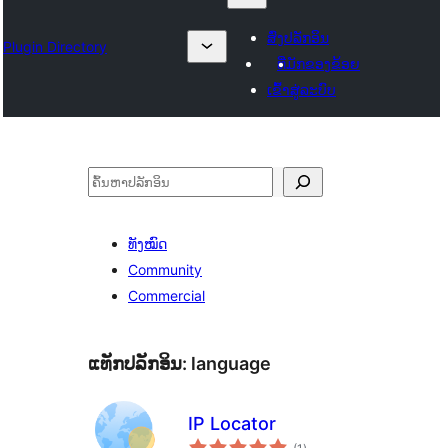
ສົ່ງປລັກອິນ
Plugin Directory
ທີ່ມັກຂອງຂ້ອຍ
ເຂົ້າສູ່ລະບົບ
ຄົ້ນຫາ
ທັງໝົດ
Community
Commercial
ແທັກປລັກອິນ:
language
IP Locator
ຄະແນນ