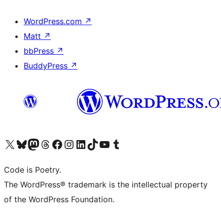
WordPress.com
↗
Matt
↗
bbPress
↗
BuddyPress
↗
ຢ້ຽມຊົມບັນຊີ X (ຊື່ເກົ່າ Twitter) ຂອງພວກເຮົາ
ຢ້ຽມຊົມບັນຊີ Bluesky ຂອງພວກເຮົາ
ຢ້ຽມຊົມບັນຊີ Mastodon ຂອງພວກເຮົາ
ຢ້ຽມຊົມບັນຊີ Threads ຂອງພວກເຮົາ
ຢ້ຽມຊົມໜ້າ Facebook ຂອງພວກເຮົາ
ຢ້ຽມຊົມບັນຊີ Instagram ຂອງພວກເຮົາ
ຢ້ຽມຊົມບັນຊີ LinkedIn ຂອງພວກເຮົາ
ຢ້ຽມຊົມບັນຊີ TikTok ຂອງພວກເຮົາ
ຢ້ຽມຊົມຊ່ອງ YouTube ຂອງພວກເຮົາ
ຢ້ຽມຊົມບັນຊີ Tumblr ຂອງພວກເຮົາ
Code is Poetry.
The WordPress® trademark is the intellectual property
of the WordPress Foundation.