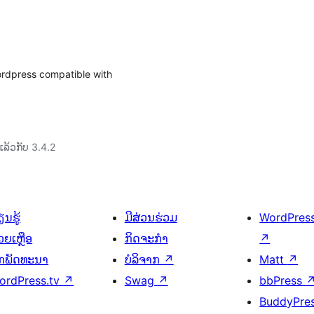
ordpress compatible with
ລ້ວກັບ 3.4.2
ນຮູ້
ມີສ່ວນຮ່ວມ
WordPres
ວຍເຫຼືອ
ກິດຈະກຳ
↗
ັກພັດທະນາ
ບໍລິຈາກ
↗
Matt
↗
ordPress.tv
↗
Swag
↗
bbPress
BuddyPre