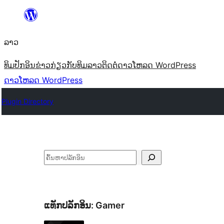
ຂ້າມ
ໄປ
ລາວ
ທີ່
ເນື້ອຫາ
ທິມ
ປັກອິນ
ຂ່າວ
ກ່ຽວກັບ
ທິມລາວ
ຕິດຕໍ່
ດາວໂຫລດ WordPress
ດາວໂຫລດ WordPress
Plugin Directory
ຄົ້ນຫາ
ແທັກປລັກອິນ:
Gamer