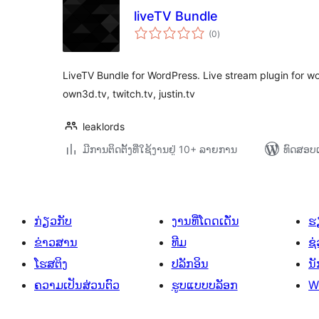
liveTV Bundle
ຄະແນນ
(0
)
ທັງໝົດ
LiveTV Bundle for WordPress. Live stream plugin for w
own3d.tv, twitch.tv, justin.tv
leaklords
ມີການຕິດຕັ້ງທີ່ໃຊ້ງານຢູ່ 10+ ລາຍການ
ທົດສອບແ
ກ່ຽວກັບ
ງານທີ່ໂດດເດັ່ນ
ຮຽ
ຂ່າວສານ
ທີມ
ຊ່
ໂຮສຕິງ
ປລັກອິນ
ນ
ຄວາມເປັນສ່ວນຕົວ
ຮູບແບບບລັອກ
W