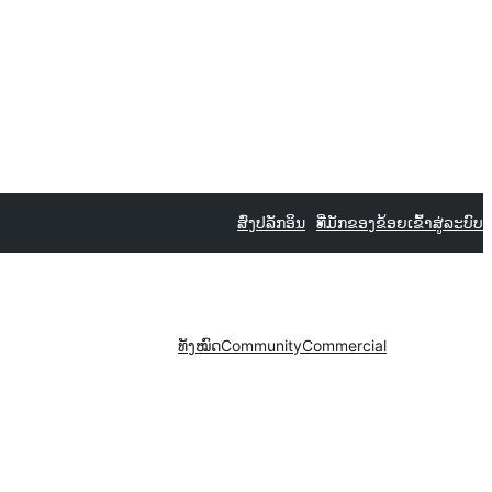
ສົ່ງປລັກອິນ
ທີ່ມັກຂອງຂ້ອຍ
ເຂົ້າສູ່ລະບົບ
ທັງໝົດ
Community
Commercial