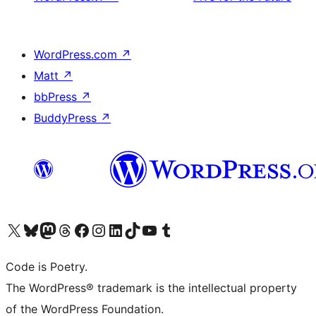
WordPress.com
↗
Matt
↗
bbPress
↗
BuddyPress
↗
ຢ້ຽມຊົມບັນຊີ X (ຊື່ເກົ່າ Twitter) ຂອງພວກເຮົາ
ຢ້ຽມຊົມບັນຊີ Bluesky ຂອງພວກເຮົາ
ຢ້ຽມຊົມບັນຊີ Mastodon ຂອງພວກເຮົາ
ຢ້ຽມຊົມບັນຊີ Threads ຂອງພວກເຮົາ
ຢ້ຽມຊົມໜ້າ Facebook ຂອງພວກເຮົາ
ຢ້ຽມຊົມບັນຊີ Instagram ຂອງພວກເຮົາ
ຢ້ຽມຊົມບັນຊີ LinkedIn ຂອງພວກເຮົາ
ຢ້ຽມຊົມບັນຊີ TikTok ຂອງພວກເຮົາ
ຢ້ຽມຊົມຊ່ອງ YouTube ຂອງພວກເຮົາ
ຢ້ຽມຊົມບັນຊີ Tumblr ຂອງພວກເຮົາ
Code is Poetry.
The WordPress® trademark is the intellectual property
of the WordPress Foundation.