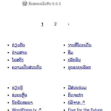
ທົດສອບແລ້ວກັບ 6.6.5
ການ
ແບ່ງ
1
2
ໜ້າ
ໂພສ
ກ່ຽວກັບ
ງານທີ່ໂດດເດັ່ນ
ຂ່າວສານ
ທີມ
ໂຮສຕິງ
ປລັກອິນ
ຄວາມເປັນສ່ວນຕົວ
ຮູບແບບບລັອກ
ຮຽນຮູ້
ມີສ່ວນຮ່ວມ
ຊ່ວຍເຫຼືອ
ກິດຈະກຳ
ນັກພັດທະນາ
ບໍລິຈາກ
↗
WordPress.tv
↗
Five for the Future