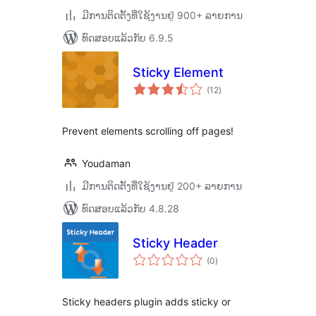
ມີການຕິດຕັ້ງທີ່ໃຊ້ງານຢູ່ 900+ ລາຍການ
ທົດສອບແລ້ວກັບ 6.9.5
Sticky Element
ຄະແນນ
(12
)
ທັງໝົດ
Prevent elements scrolling off pages!
Youdaman
ມີການຕິດຕັ້ງທີ່ໃຊ້ງານຢູ່ 200+ ລາຍການ
ທົດສອບແລ້ວກັບ 4.8.28
Sticky Header
ຄະແນນ
(0
)
ທັງໝົດ
Sticky headers plugin adds sticky or