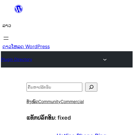
ຂ້າມ
ໄປ
ລາວ
ທີ່
ເນື້ອຫາ
ດາວໂຫລດ WordPress
Plugin Directory
ຄົ້ນຫາ
ທັງໝົດ
Community
Commercial
ແທັກປລັກອິນ:
fixed