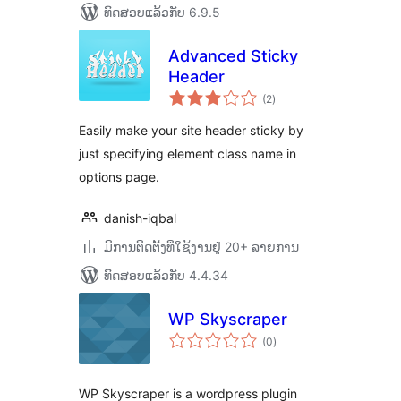
ທົດສອບແລ້ວກັບ 6.9.5
Advanced Sticky
Header
ຄະແນນ
(2
)
ທັງໝົດ
Easily make your site header sticky by
just specifying element class name in
options page.
danish-iqbal
ມີການຕິດຕັ້ງທີ່ໃຊ້ງານຢູ່ 20+ ລາຍການ
ທົດສອບແລ້ວກັບ 4.4.34
WP Skyscraper
ຄະແນນ
(0
)
ທັງໝົດ
WP Skyscraper is a wordpress plugin