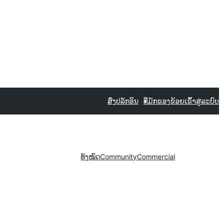
ສົ່ງປລັກອິນ
ທີ່ມັກຂອງຂ້ອຍ
ເຂົ້າສູ່ລະບົບ
ທັງໝົດ
Community
Commercial