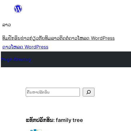
ຂ້າມ
ໄປ
ລາວ
ທີ່
ເນື້ອຫາ
ທິມ
ປັກອິນ
ຂ່າວ
ກ່ຽວກັບ
ທິມລາວ
ຕິດຕໍ່
ດາວໂຫລດ WordPress
ດາວໂຫລດ WordPress
Plugin Directory
ຄົ້ນຫາ
ແທັກປລັກອິນ:
family tree