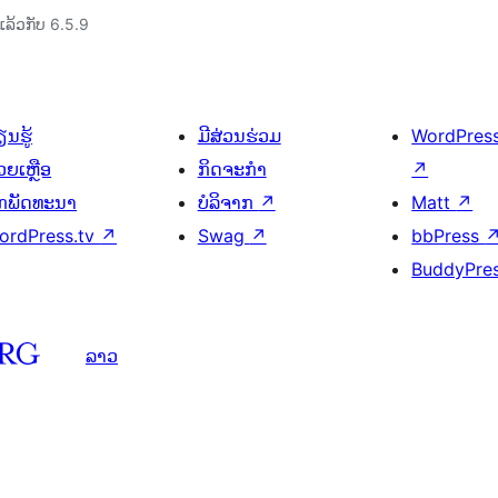
ລ້ວກັບ 6.5.9
ນຮູ້
ມີສ່ວນຮ່ວມ
WordPres
ວຍເຫຼືອ
ກິດຈະກຳ
↗
ັກພັດທະນາ
ບໍລິຈາກ
↗
Matt
↗
ordPress.tv
↗
Swag
↗
bbPress
BuddyPre
ລາວ