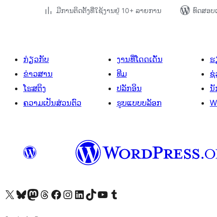
ມີການຕິດຕັ້ງທີ່ໃຊ້ງານຢູ່ 10+ ລາຍການ
ທົດສອບແ
ກ່ຽວກັບ
ງານທີ່ໂດດເດັ່ນ
ຮຽ
ຂ່າວສານ
ທີມ
ຊ່
ໂຮສຕິງ
ປລັກອິນ
ນ
ຄວາມເປັນສ່ວນຕົວ
ຮູບແບບບລັອກ
W
ຢ້ຽມຊົມບັນຊີ X (ຊື່ເກົ່າ Twitter) ຂອງພວກເຮົາ
ຢ້ຽມຊົມບັນຊີ Bluesky ຂອງພວກເຮົາ
ຢ້ຽມຊົມບັນຊີ Mastodon ຂອງພວກເຮົາ
ຢ້ຽມຊົມບັນຊີ Threads ຂອງພວກເຮົາ
ຢ້ຽມຊົມໜ້າ Facebook ຂອງພວກເຮົາ
ຢ້ຽມຊົມບັນຊີ Instagram ຂອງພວກເຮົາ
ຢ້ຽມຊົມບັນຊີ LinkedIn ຂອງພວກເຮົາ
ຢ້ຽມຊົມບັນຊີ TikTok ຂອງພວກເຮົາ
ຢ້ຽມຊົມຊ່ອງ YouTube ຂອງພວກເຮົາ
ຢ້ຽມຊົມບັນຊີ Tumblr ຂອງພວກເຮົາ