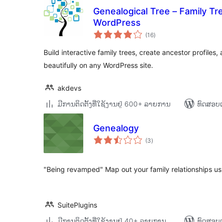
Genealogical Tree – Family Tr
WordPress
ຄະແນນ
(16
)
ທັງໝົດ
Build interactive family trees, create ancestor profiles
beautifully on any WordPress site.
akdevs
ມີການຕິດຕັ້ງທີ່ໃຊ້ງານຢູ່ 600+ ລາຍການ
ທົດສອບແ
Genealogy
ຄະແນນ
(3
)
ທັງໝົດ
"Being revamped" Map out your family relationships us
SuitePlugins
ມີການຕິດຕັ້ງທີ່ໃຊ້ງານຢູ່ 40+ ລາຍການ
ທົດສອບແ