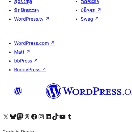
ຊ່ວຍເຫຼືອ
ກິດຈະກຳ
ນັກພັດທະນາ
ບໍລິຈາກ
↗
WordPress.tv
↗
Swag
↗
WordPress.com
↗
Matt
↗
bbPress
↗
BuddyPress
↗
ຢ້ຽມຊົມບັນຊີ X (ຊື່ເກົ່າ Twitter) ຂອງພວກເຮົາ
ຢ້ຽມຊົມບັນຊີ Bluesky ຂອງພວກເຮົາ
ຢ້ຽມຊົມບັນຊີ Mastodon ຂອງພວກເຮົາ
ຢ້ຽມຊົມບັນຊີ Threads ຂອງພວກເຮົາ
ຢ້ຽມຊົມໜ້າ Facebook ຂອງພວກເຮົາ
ຢ້ຽມຊົມບັນຊີ Instagram ຂອງພວກເຮົາ
ຢ້ຽມຊົມບັນຊີ LinkedIn ຂອງພວກເຮົາ
ຢ້ຽມຊົມບັນຊີ TikTok ຂອງພວກເຮົາ
ຢ້ຽມຊົມຊ່ອງ YouTube ຂອງພວກເຮົາ
ຢ້ຽມຊົມບັນຊີ Tumblr ຂອງພວກເຮົາ
Code is Poetry.