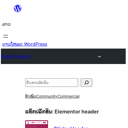
ຂ້າມ
ໄປ
ລາວ
ທີ່
ເນື້ອຫາ
ດາວໂຫລດ WordPress
Plugin Directory
ຄົ້ນຫາ
ທັງໝົດ
Community
Commercial
ແທັກປລັກອິນ:
Elementor header