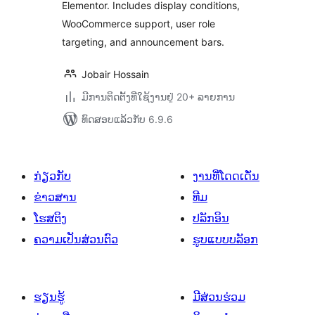
Elementor. Includes display conditions,
WooCommerce support, user role
targeting, and announcement bars.
Jobair Hossain
ມີການຕິດຕັ້ງທີ່ໃຊ້ງານຢູ່ 20+ ລາຍການ
ທົດສອບແລ້ວກັບ 6.9.6
ກ່ຽວກັບ
ງານທີ່ໂດດເດັ່ນ
ຂ່າວສານ
ທີມ
ໂຮສຕິງ
ປລັກອິນ
ຄວາມເປັນສ່ວນຕົວ
ຮູບແບບບລັອກ
ຮຽນຮູ້
ມີສ່ວນຮ່ວມ