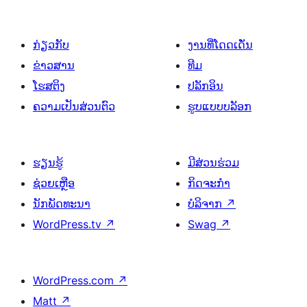
ກ່ຽວກັບ
ງານທີ່ໂດດເດັ່ນ
ຂ່າວສານ
ທີມ
ໂຮສຕິງ
ປລັກອິນ
ຄວາມເປັນສ່ວນຕົວ
ຮູບແບບບລັອກ
ຮຽນຮູ້
ມີສ່ວນຮ່ວມ
ຊ່ວຍເຫຼືອ
ກິດຈະກຳ
ນັກພັດທະນາ
ບໍລິຈາກ
↗
WordPress.tv
↗
Swag
↗
WordPress.com
↗
Matt
↗