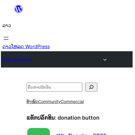
ຂ້າມ
ໄປ
ລາວ
ທີ່
ເນື້ອຫາ
ດາວໂຫລດ WordPress
Plugin Directory
ຄົ້ນຫາ
ທັງໝົດ
Community
Commercial
ແທັກປລັກອິນ:
donation button