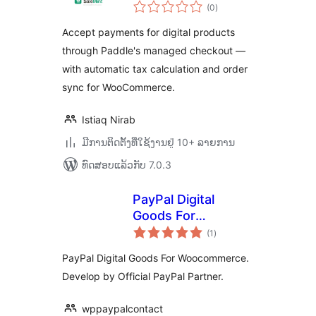
ຄະແນນ
WooCommerce
(0
)
ທັງໝົດ
Accept payments for digital products
through Paddle's managed checkout —
with automatic tax calculation and order
sync for WooCommerce.
Istiaq Nirab
ມີການຕິດຕັ້ງທີ່ໃຊ້ງານຢູ່ 10+ ລາຍການ
ທົດສອບແລ້ວກັບ 7.0.3
PayPal Digital
Goods For
ຄະແນນ
Woocommerce
(1
)
ທັງໝົດ
PayPal Digital Goods For Woocommerce.
Develop by Official PayPal Partner.
wppaypalcontact