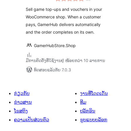
ທັງໝົດ
Sell game top-ups and vouchers in your
WooCommerce shop. When a customer
pays, GamerHub delivers automatically
and the order completes on its own.
GamerHubStore.Shop
ມີການຕິດຕັ້ງທີ່ໃຊ້ງານຢູ່ ໜ້ອຍກວ່າ 10 ລາຍການ
ທົດສອບແລ້ວກັບ 7.0.3
ກ່ຽວກັບ
ງານທີ່ໂດດເດັ່ນ
ຂ່າວສານ
ທີມ
ໂຮສຕິງ
ປລັກອິນ
ຄວາມເປັນສ່ວນຕົວ
ຮູບແບບບລັອກ