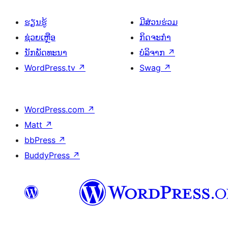
ຮຽນຮູ້
ມີສ່ວນຮ່ວມ
ຊ່ວຍເຫຼືອ
ກິດຈະກຳ
ນັກພັດທະນາ
ບໍລິຈາກ
↗
WordPress.tv
↗
Swag
↗
WordPress.com
↗
Matt
↗
bbPress
↗
BuddyPress
↗