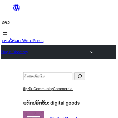
ຂ້າມ
ໄປ
ລາວ
ທີ່
ເນື້ອຫາ
ດາວໂຫລດ WordPress
Plugin Directory
ຄົ້ນຫາ
ທັງໝົດ
Community
Commercial
ແທັກປລັກອິນ:
digital goods