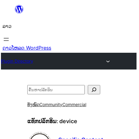
ຂ້າມ
ໄປ
ລາວ
ທີ່
ເນື້ອຫາ
ດາວໂຫລດ WordPress
Plugin Directory
ຄົ້ນຫາ
ທັງໝົດ
Community
Commercial
ແທັກປລັກອິນ:
device