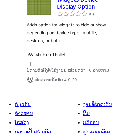
Display Option
ຄະແນນ
(0
)
ທັງໝົດ
Adds option for widgets to hide or show
depending on device type : mobile,
desktop, or both.
Mathieu Thollet
ມີການຕິດຕັ້ງທີ່ໃຊ້ງານຢູ່ ໜ້ອຍກວ່າ 10 ລາຍການ
ທົດສອບແລ້ວກັບ 4.9.29
ກ່ຽວກັບ
ງານທີ່ໂດດເດັ່ນ
ຂ່າວສານ
ທີມ
ໂຮສຕິງ
ປລັກອິນ
ຄວາມເປັນສ່ວນຕົວ
ຮູບແບບບລັອກ