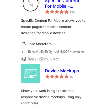
Specific Content
For Mobile –
ຄະແນນ
Customize the
(31
)
ທັງໝົດ
mobile version
Specific Content For Mobile allows you to
without
create pages and posts content
redirections
designed for mobile devices.
Jose Mortellaro
ມີການຕິດຕັ້ງທີ່ໃຊ້ງານຢູ່ 4,000+ ລາຍການ
ທົດສອບແລ້ວກັບ 7.0.2
Device Mockups
ຄະແນນ
(8
)
ທັງໝົດ
Show your work in high resolution,
responsive device mockups using only
shortcodes.