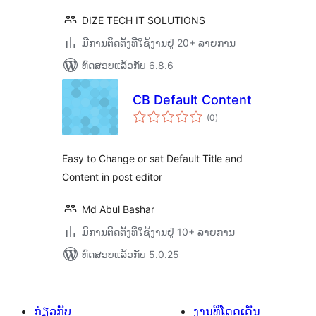
DIZE TECH IT SOLUTIONS
ມີການຕິດຕັ້ງທີ່ໃຊ້ງານຢູ່ 20+ ລາຍການ
ທົດສອບແລ້ວກັບ 6.8.6
CB Default Content
ຄະແນນ
(0
)
ທັງໝົດ
Easy to Change or sat Default Title and
Content in post editor
Md Abul Bashar
ມີການຕິດຕັ້ງທີ່ໃຊ້ງານຢູ່ 10+ ລາຍການ
ທົດສອບແລ້ວກັບ 5.0.25
ກ່ຽວກັບ
ງານທີ່ໂດດເດັ່ນ