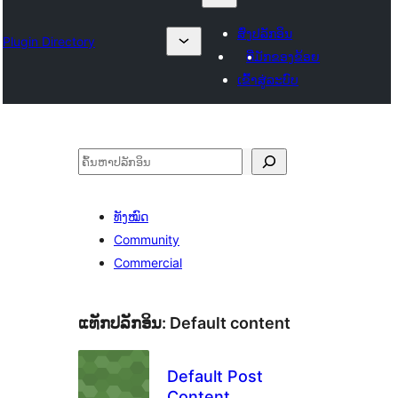
ສົ່ງປລັກອິນ
Plugin Directory
ທີ່ມັກຂອງຂ້ອຍ
ເຂົ້າສູ່ລະບົບ
ຄົ້ນຫາ
ທັງໝົດ
Community
Commercial
ແທັກປລັກອິນ:
Default content
Default Post
Content