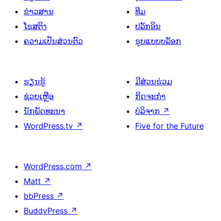
ຂ່າວສານ
ທີມ
ໂຮສຕິງ
ປລັກອິນ
ຄວາມເປັນສ່ວນຕົວ
ຮູບແບບບລັອກ
ຮຽນຮູ້
ມີສ່ວນຮ່ວມ
ຊ່ວຍເຫຼືອ
ກິດຈະກຳ
ນັກພັດທະນາ
ບໍລິຈາກ
↗
WordPress.tv
↗
Five for the Future
WordPress.com
↗
Matt
↗
bbPress
↗
BuddyPress
↗