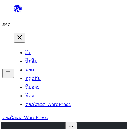
ຂ້າມ
ໄປ
ລາວ
ທີ່
ເນື້ອຫາ
ທິມ
ປັກອິນ
ຂ່າວ
ກ່ຽວກັບ
ທິມລາວ
ຕິດຕໍ່
ດາວໂຫລດ WordPress
ດາວໂຫລດ WordPress