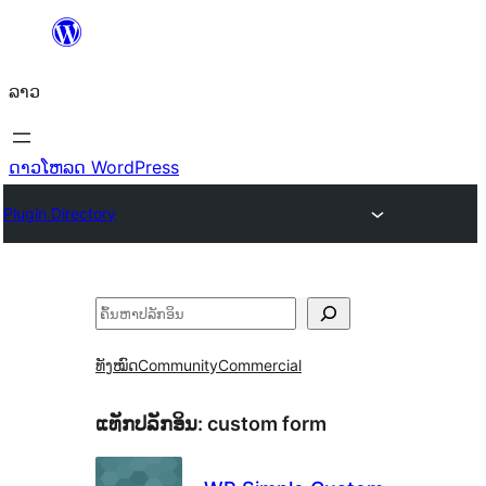
ຂ້າມ
ໄປ
ລາວ
ທີ່
ເນື້ອຫາ
ດາວໂຫລດ WordPress
Plugin Directory
ຄົ້ນຫາ
ທັງໝົດ
Community
Commercial
ແທັກປລັກອິນ:
custom form