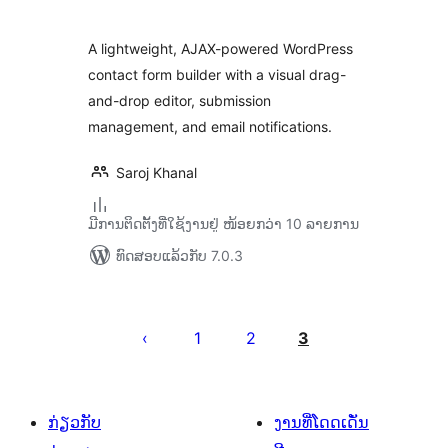
A lightweight, AJAX-powered WordPress
contact form builder with a visual drag-
and-drop editor, submission
management, and email notifications.
Saroj Khanal
ມີການຕິດຕັ້ງທີ່ໃຊ້ງານຢູ່ ໜ້ອຍກວ່າ 10 ລາຍການ
ທົດສອບແລ້ວກັບ 7.0.3
ການ
ແບ່ງ
1
2
3
ໜ້າ
ໂພສ
ກ່ຽວກັບ
ງານທີ່ໂດດເດັ່ນ