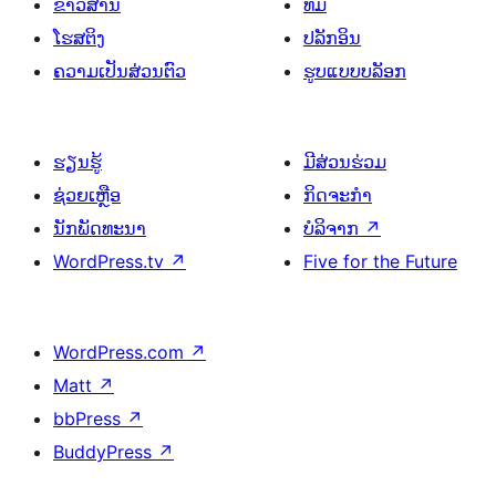
ຂ່າວສານ
ທີມ
ໂຮສຕິງ
ປລັກອິນ
ຄວາມເປັນສ່ວນຕົວ
ຮູບແບບບລັອກ
ຮຽນຮູ້
ມີສ່ວນຮ່ວມ
ຊ່ວຍເຫຼືອ
ກິດຈະກຳ
ນັກພັດທະນາ
ບໍລິຈາກ
↗
WordPress.tv
↗
Five for the Future
WordPress.com
↗
Matt
↗
bbPress
↗
BuddyPress
↗