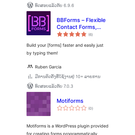
ທົດສອບແລ້ວກັບ 6.9.6
BBForms – Flexible
Contact Forms,
ຄະແນນ
Survey, Quiz, Poll &
(6
)
ທັງໝົດ
Custom Forms
Build your [forms] faster and easily just
Editor
by typing them!
Ruben Garcia
ມີການຕິດຕັ້ງທີ່ໃຊ້ງານຢູ່ 10+ ລາຍການ
ທົດສອບແລ້ວກັບ 7.0.3
Motiforms
ຄະແນນ
(0
)
ທັງໝົດ
Motiforms is a WordPress plugin provided
for creating forms programmatically