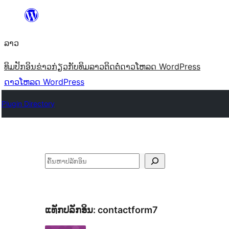
ຂ້າມ
ໄປ
ລາວ
ທີ່
ເນື້ອຫາ
ທິມ
ປັກອິນ
ຂ່າວ
ກ່ຽວກັບ
ທິມລາວ
ຕິດຕໍ່
ດາວໂຫລດ WordPress
ດາວໂຫລດ WordPress
Plugin Directory
ຄົ້ນຫາ
ແທັກປລັກອິນ:
contactform7