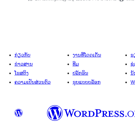
ການ
ແບ່ງ
ໜ້າ
ໂພສ
ກ່ຽວກັບ
ງານທີ່ໂດດເດັ່ນ
ຮຽ
ຂ່າວສານ
ທີມ
ຊ່
ໂຮສຕິງ
ປລັກອິນ
ນ
ຄວາມເປັນສ່ວນຕົວ
ຮູບແບບບລັອກ
W