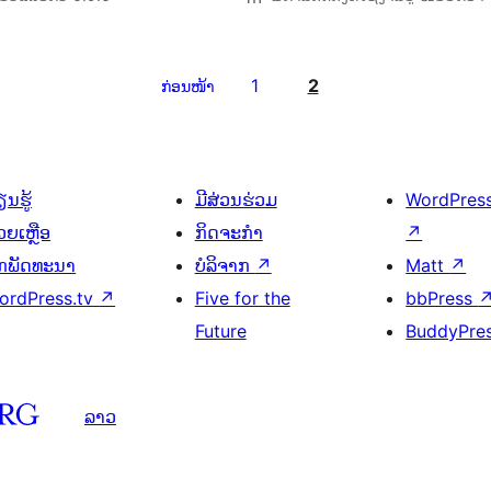
1
2
ກ່ອນໜ້າ
ນຮູ້
ມີສ່ວນຮ່ວມ
WordPres
ວຍເຫຼືອ
ກິດຈະກຳ
↗
ັກພັດທະນາ
ບໍລິຈາກ
↗
Matt
↗
ordPress.tv
↗
Five for the
bbPress
Future
BuddyPre
ລາວ