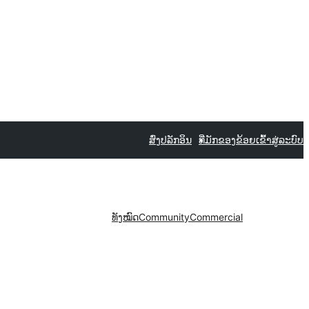
ສົ່ງປລັກອິນ
ທີ່ມັກຂອງຂ້ອຍ
ເຂົ້າສູ່ລະບົບ
ທັງໝົດ
Community
Commercial