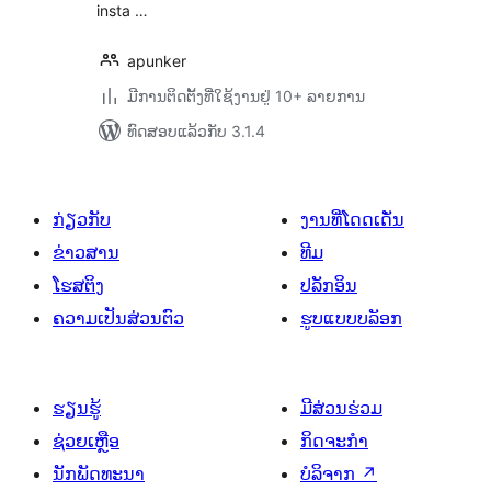
insta …
apunker
ມີການຕິດຕັ້ງທີ່ໃຊ້ງານຢູ່ 10+ ລາຍການ
ທົດສອບແລ້ວກັບ 3.1.4
ກ່ຽວກັບ
ງານທີ່ໂດດເດັ່ນ
ຂ່າວສານ
ທີມ
ໂຮສຕິງ
ປລັກອິນ
ຄວາມເປັນສ່ວນຕົວ
ຮູບແບບບລັອກ
ຮຽນຮູ້
ມີສ່ວນຮ່ວມ
ຊ່ວຍເຫຼືອ
ກິດຈະກຳ
ນັກພັດທະນາ
ບໍລິຈາກ
↗