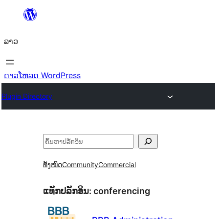
ຂ້າມ
ໄປ
ລາວ
ທີ່
ເນື້ອຫາ
ດາວໂຫລດ WordPress
Plugin Directory
ຄົ້ນຫາ
ທັງໝົດ
Community
Commercial
ແທັກປລັກອິນ:
conferencing