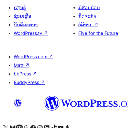
ຮຽນຮູ້
ມີສ່ວນຮ່ວມ
ຊ່ວຍເຫຼືອ
ກິດຈະກຳ
ນັກພັດທະນາ
ບໍລິຈາກ
↗
WordPress.tv
↗
Five for the Future
WordPress.com
↗
Matt
↗
bbPress
↗
BuddyPress
↗
ຢ້ຽມຊົມບັນຊີ X (ຊື່ເກົ່າ Twitter) ຂອງພວກເຮົາ
ຢ້ຽມຊົມບັນຊີ Bluesky ຂອງພວກເຮົາ
ຢ້ຽມຊົມບັນຊີ Mastodon ຂອງພວກເຮົາ
ຢ້ຽມຊົມບັນຊີ Threads ຂອງພວກເຮົາ
ຢ້ຽມຊົມໜ້າ Facebook ຂອງພວກເຮົາ
ຢ້ຽມຊົມບັນຊີ Instagram ຂອງພວກເຮົາ
ຢ້ຽມຊົມບັນຊີ LinkedIn ຂອງພວກເຮົາ
ຢ້ຽມຊົມບັນຊີ TikTok ຂອງພວກເຮົາ
ຢ້ຽມຊົມຊ່ອງ YouTube ຂອງພວກເຮົາ
ຢ້ຽມຊົມບັນຊີ Tumblr ຂອງພວກເຮົາ