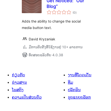
Get Noticed: “Our
Blog”
ຄະແນນ
(0
)
ທັງໝົດ
Adds the ability to change the social
media button text.
David Kryzaniak
ມີການຕິດຕັ້ງທີ່ໃຊ້ງານຢູ່ 10+ ລາຍການ
ທົດສອບແລ້ວກັບ 4.0.38
ກ່ຽວກັບ
ງານທີ່ໂດດເດັ່ນ
ຂ່າວສານ
ທີມ
ໂຮສຕິງ
ປລັກອິນ
ຄວາມເປັນສ່ວນຕົວ
ຮູບແບບບລັອກ