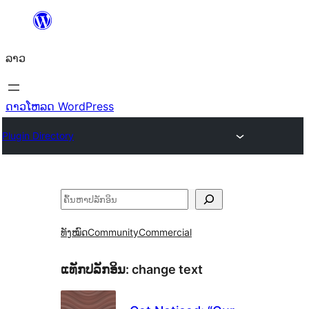
ຂ້າມ
ໄປ
ລາວ
ທີ່
ເນື້ອຫາ
ດາວໂຫລດ WordPress
Plugin Directory
ຄົ້ນຫາ
ທັງໝົດ
Community
Commercial
ແທັກປລັກອິນ:
change text