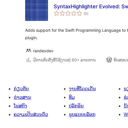
SyntaxHighlighter Evolved: Sw
ຄະແນນ
(0
)
ທັງໝົດ
Adds support for the Swift Programming Language to 
plugin.
randexdev
ມີການຕິດຕັ້ງທີ່ໃຊ້ງານຢູ່ 60+ ລາຍການ
ທົດສອບແ
ກ່ຽວກັບ
ງານທີ່ໂດດເດັ່ນ
ຮຽ
ຂ່າວສານ
ທີມ
ຊ່
ໂຮສຕິງ
ປລັກອິນ
ນ
ຄວາມເປັນສ່ວນຕົວ
ຮູບແບບບລັອກ
W