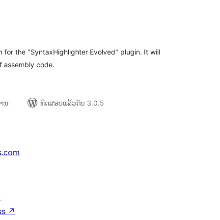
ະແນນ
ງໝົດ
for the "SyntaxHighlighter Evolved" plugin. It will
of assembly code.
ການ
ທົດສອບແລ້ວກັບ 3.0.5
s.com
↗
ss
↗