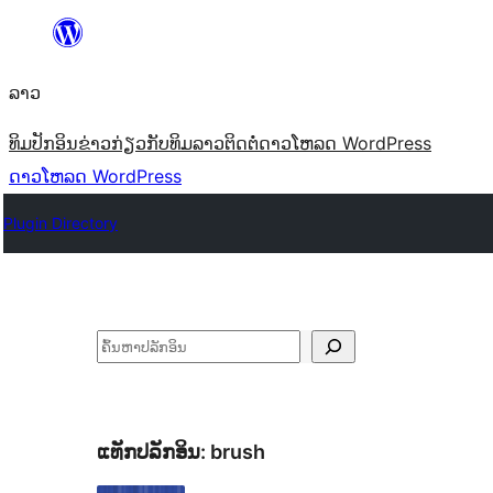
ຂ້າມ
ໄປ
ລາວ
ທີ່
ເນື້ອຫາ
ທິມ
ປັກອິນ
ຂ່າວ
ກ່ຽວກັບ
ທິມລາວ
ຕິດຕໍ່
ດາວໂຫລດ WordPress
ດາວໂຫລດ WordPress
Plugin Directory
ຄົ້ນຫາ
ແທັກປລັກອິນ:
brush