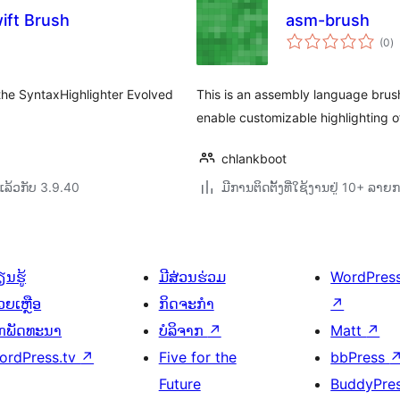
ift Brush
asm-brush
ຄ
(0
)
ທັ
the SyntaxHighlighter Evolved
This is an assembly language brush 
enable customizable highlighting 
chlankboot
ລ້ວກັບ 3.9.40
ມີການຕິດຕັ້ງທີ່ໃຊ້ງານຢູ່ 10+ ລາຍ
ນຮູ້
ມີສ່ວນຮ່ວມ
WordPres
ວຍເຫຼືອ
ກິດຈະກຳ
↗
ັກພັດທະນາ
ບໍລິຈາກ
↗
Matt
↗
ordPress.tv
↗
Five for the
bbPress
Future
BuddyPre