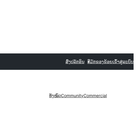
ສົ່ງປລັກອິນ
ທີ່ມັກຂອງຂ້ອຍ
ເຂົ້າສູ່ລະບົບ
ທັງໝົດ
Community
Commercial