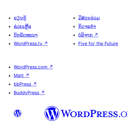
ຮຽນຮູ້
ມີສ່ວນຮ່ວມ
ຊ່ວຍເຫຼືອ
ກິດຈະກຳ
ນັກພັດທະນາ
ບໍລິຈາກ
↗
WordPress.tv
↗
Five for the Future
WordPress.com
↗
Matt
↗
bbPress
↗
BuddyPress
↗