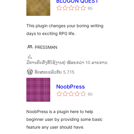
BLOGON QUEST
ຄະແນນ
(0
)
ທັງໝົດ
This plugin changes your boring writing
days to exciting RPG life.
PRESSMAN
ມີການຕິດຕັ້ງທີ່ໃຊ້ງານຢູ່ ໜ້ອຍກວ່າ 10 ລາຍການ
ທົດສອບແລ້ວກັບ 5.7.15
NoobPress
ຄະແນນ
(0
)
ທັງໝົດ
NoobPress is a plugin here to help
beginner user by providing some basic
feature any user should have.