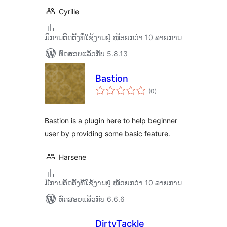
Cyrille
ມີການຕິດຕັ້ງທີ່ໃຊ້ງານຢູ່ ໜ້ອຍກວ່າ 10 ລາຍການ
ທົດສອບແລ້ວກັບ 5.8.13
Bastion
ຄະແນນ
(0
)
ທັງໝົດ
Bastion is a plugin here to help beginner
user by providing some basic feature.
Harsene
ມີການຕິດຕັ້ງທີ່ໃຊ້ງານຢູ່ ໜ້ອຍກວ່າ 10 ລາຍການ
ທົດສອບແລ້ວກັບ 6.6.6
DirtyTackle