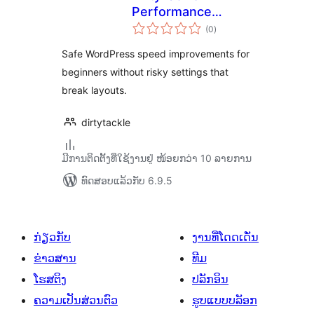
Performance
ຄະແນນ
Cleanup
(0
)
ທັງໝົດ
Safe WordPress speed improvements for
beginners without risky settings that
break layouts.
dirtytackle
ມີການຕິດຕັ້ງທີ່ໃຊ້ງານຢູ່ ໜ້ອຍກວ່າ 10 ລາຍການ
ທົດສອບແລ້ວກັບ 6.9.5
ກ່ຽວກັບ
ງານທີ່ໂດດເດັ່ນ
ຂ່າວສານ
ທີມ
ໂຮສຕິງ
ປລັກອິນ
ຄວາມເປັນສ່ວນຕົວ
ຮູບແບບບລັອກ