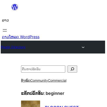
ຂ້າມ
ໄປ
ລາວ
ທີ່
ເນື້ອຫາ
ດາວໂຫລດ WordPress
Plugin Directory
ຄົ້ນຫາ
ທັງໝົດ
Community
Commercial
ແທັກປລັກອິນ:
beginner