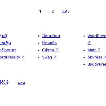
1
2
ຖັດໄປ
ນຮູ້
ມີສ່ວນຮ່ວມ
WordPres
ວຍເຫຼືອ
ກິດຈະກຳ
↗
ັກພັດທະນາ
ບໍລິຈາກ
↗
Matt
↗
ordPress.tv
↗
Swag
↗
bbPress
BuddyPre
ລາວ