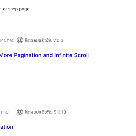
st or shop page.
+ ລາຍການ
ທົດສອບແລ້ວກັບ 7.0.3
ore Pagination and Infinite Scroll
ຄະແນນ
ັງໝົດ
າຍການ
ທົດສອບແລ້ວກັບ 5.6.18
ation
ະແນນ
ງໝົດ