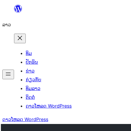
ຂ້າມ
ໄປ
ລາວ
ທີ່
ເນື້ອຫາ
ທິມ
ປັກອິນ
ຂ່າວ
ກ່ຽວກັບ
ທິມລາວ
ຕິດຕໍ່
ດາວໂຫລດ WordPress
ດາວໂຫລດ WordPress