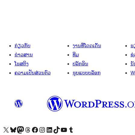
ການ
ແບ່ງ
ໜ້າ
ໂພສ
ກ່ຽວກັບ
ງານທີ່ໂດດເດັ່ນ
ຮຽ
ຂ່າວສານ
ທີມ
ຊ່
ໂຮສຕິງ
ປລັກອິນ
ນ
ຄວາມເປັນສ່ວນຕົວ
ຮູບແບບບລັອກ
W
ຢ້ຽມຊົມບັນຊີ X (ຊື່ເກົ່າ Twitter) ຂອງພວກເຮົາ
ຢ້ຽມຊົມບັນຊີ Bluesky ຂອງພວກເຮົາ
ຢ້ຽມຊົມບັນຊີ Mastodon ຂອງພວກເຮົາ
ຢ້ຽມຊົມບັນຊີ Threads ຂອງພວກເຮົາ
ຢ້ຽມຊົມໜ້າ Facebook ຂອງພວກເຮົາ
ຢ້ຽມຊົມບັນຊີ Instagram ຂອງພວກເຮົາ
ຢ້ຽມຊົມບັນຊີ LinkedIn ຂອງພວກເຮົາ
ຢ້ຽມຊົມບັນຊີ TikTok ຂອງພວກເຮົາ
ຢ້ຽມຊົມຊ່ອງ YouTube ຂອງພວກເຮົາ
ຢ້ຽມຊົມບັນຊີ Tumblr ຂອງພວກເຮົາ