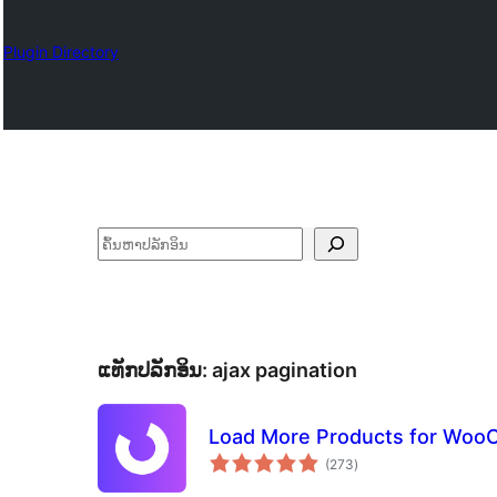
Plugin Directory
ຄົ້ນຫາ
ແທັກປລັກອິນ:
ajax pagination
Load More Products for Wo
ຄະແນນ
(273
)
ທັງໝົດ