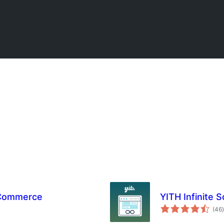
oCommerce
YITH Infinite S
(46
)