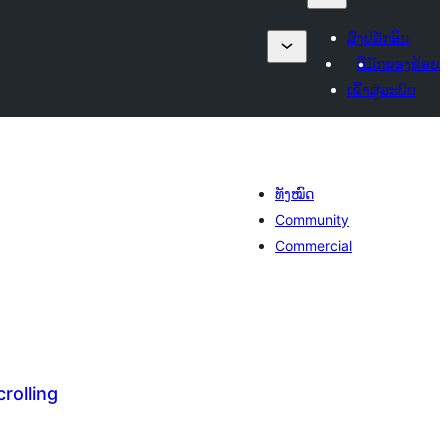
ສົ່ງປລັກອິນ
ທີ່ມັກຂອງຂ້ອຍ
ເຂົ້າສູ່ລະບົບ
ທັງໝົດ
Community
Commercial
crolling
ຄະແນນ
ທັງໝົດ