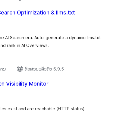
Search Optimization & llms.txt
ະແນນ
ງໝົດ
he AI Search era. Auto-generate a dynamic llms.txt
and rank in AI Overviews.
ຍການ
ທົດສອບແລ້ວກັບ 6.9.5
h Visibility Monitor
ະແນນ
ງໝົດ
les exist and are reachable (HTTP status).