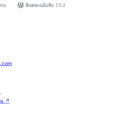
ຍການ
ທົດສອບແລ້ວກັບ 7.0.2
s.com
↗
ss
↗