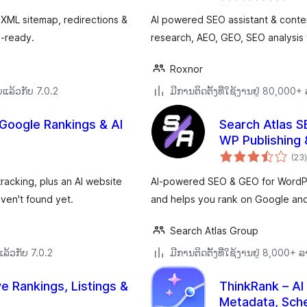
XML sitemap, redirections &
AI powered SEO assistant & conte
I-ready.
research, AEO, GEO, SEO analysis
Roxnor
ແລ້ວກັບ 7.0.2
ມີການຕິດຕັ້ງທີ່ໃຊ້ງານຢູ່ 80,000
Google Rankings & AI
Search Atlas S
WP Publishing 
(23
)
racking, plus an AI website
AI-powered SEO & GEO for WordPr
ven't found yet.
and helps you rank on Google and 
Search Atlas Group
ລ້ວກັບ 7.0.2
ມີການຕິດຕັ້ງທີ່ໃຊ້ງານຢູ່ 8,000+
 Rankings, Listings &
ThinkRank – AI
Metadata, Sche