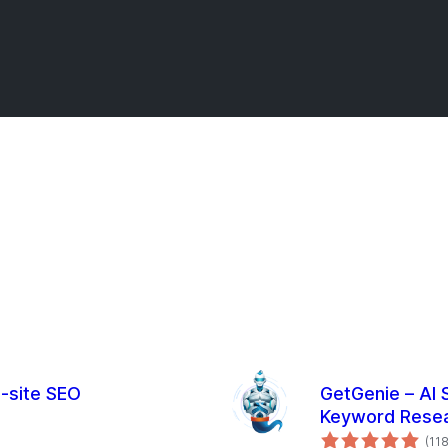
n-site SEO
GetGenie – AI 
Keyword Rese
(11