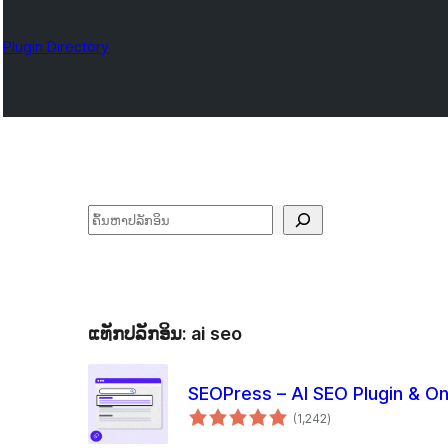
Plugin Directory
ຄົ້ນຫາ
ແທັກປລັກອິນ:
ai seo
SEOPress – AI SEO Plugin & O
ຄະແນນ
(1,242
)
ທັງໝົດ