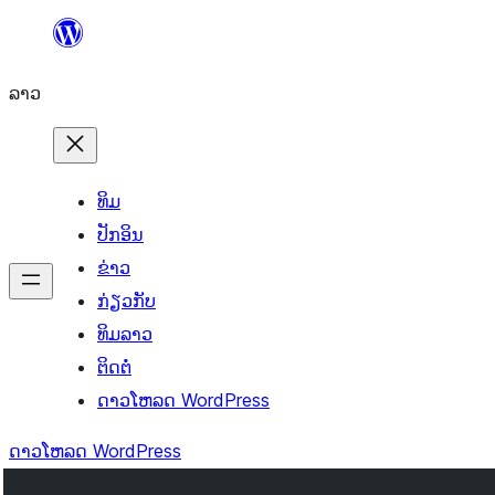
ຂ້າມ
ໄປ
ລາວ
ທີ່
ເນື້ອຫາ
ທິມ
ປັກອິນ
ຂ່າວ
ກ່ຽວກັບ
ທິມລາວ
ຕິດຕໍ່
ດາວໂຫລດ WordPress
ດາວໂຫລດ WordPress