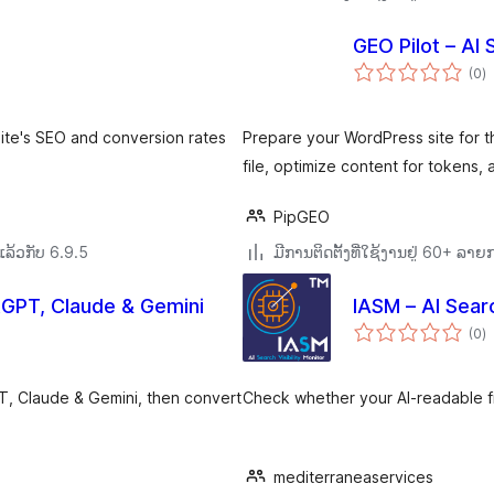
GEO Pilot – AI 
ຄ
(0
)
ທັ
ite's SEO and conversion rates
Prepare your WordPress site for t
file, optimize content for tokens, 
PipGEO
ລ້ວກັບ 6.9.5
ມີການຕິດຕັ້ງທີ່ໃຊ້ງານຢູ່ 60+ ລາ
tGPT, Claude & Gemini
IASM – AI Searc
ຄ
(0
)
ທັ
, Claude & Gemini, then convert
Check whether your AI-readable fi
mediterraneaservices