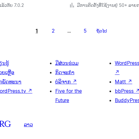
ລ້ວກັບ 7.0.2
ມີການຕິດຕັ້ງທີ່ໃຊ້ງານຢູ່ 50+ ລາ
1
2
5
…
ຖັດໄປ
ນຮູ້
ມີສ່ວນຮ່ວມ
WordPres
ວຍເຫຼືອ
ກິດຈະກຳ
↗
ັກພັດທະນາ
ບໍລິຈາກ
↗
Matt
↗
ordPress.tv
↗
Five for the
bbPress
Future
BuddyPre
ລາວ