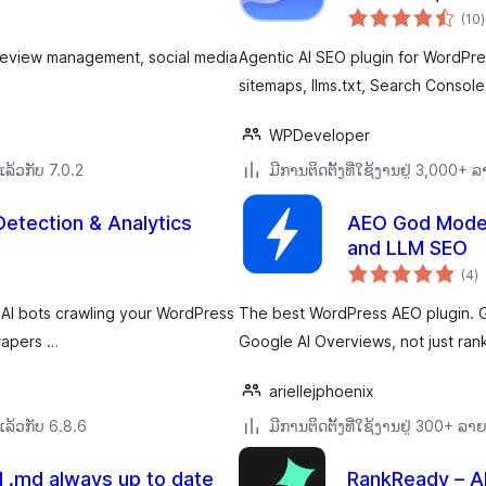
Console
(10
)
ທ
, review management, social media
Agentic AI SEO plugin for WordPr
sitemaps, llms.txt, Search Console
WPDeveloper
ລ້ວກັບ 7.0.2
ມີການຕິດຕັ້ງທີ່ໃຊ້ງານຢູ່ 3,000+
Detection & Analytics
AEO God Mode:
and LLM SEO
ຄ
(4
)
ທັ
 AI bots crawling your WordPress
The best WordPress AEO plugin. G
crapers …
Google AI Overviews, not just ra
ariellejphoenix
ລ້ວກັບ 6.8.6
ມີການຕິດຕັ້ງທີ່ໃຊ້ງານຢູ່ 300+ ລ
d .md always up to date
RankReady – AI