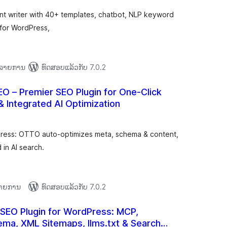
nt writer with 40+ templates, chatbot, NLP keyword
 for WordPress,
+ ລາຍການ
ທົດສອບແລ້ວກັບ 7.0.2
EO – Premier SEO Plugin for One-Click
& Integrated AI Optimization
ຄະແນນ
ທັງໝົດ
ess: OTTO auto-optimizes meta, schema & content,
in AI search.
 ລາຍການ
ທົດສອບແລ້ວກັບ 7.0.2
 SEO Plugin for WordPress: MCP,
ma, XML Sitemaps, llms.txt & Search