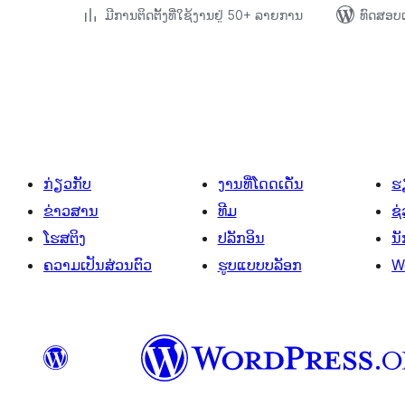
ມີການຕິດຕັ້ງທີ່ໃຊ້ງານຢູ່ 50+ ລາຍການ
ທົດສອບແ
ການ
ແບ່ງ
ໜ້າ
ໂພສ
ກ່ຽວກັບ
ງານທີ່ໂດດເດັ່ນ
ຮຽ
ຂ່າວສານ
ທີມ
ຊ່
ໂຮສຕິງ
ປລັກອິນ
ນ
ຄວາມເປັນສ່ວນຕົວ
ຮູບແບບບລັອກ
W