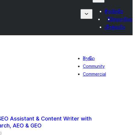
ສົ່ງປລັກອິນ
ທີ່ມັກຂອງຂ້ອຍ
ເຂົ້າສູ່ລະບົບ
ທັງໝົດ
Community
Commercial
SEO Assistant & Content Writer with
arch, AEO & GEO
ຄະແນນ
8
)
ທັງໝົດ