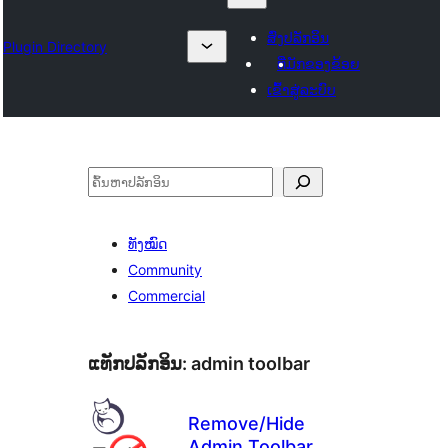
ສົ່ງປລັກອິນ
Plugin Directory
ທີ່ມັກຂອງຂ້ອຍ
ເຂົ້າສູ່ລະບົບ
ຄົ້ນຫາ
ທັງໝົດ
Community
Commercial
ແທັກປລັກອິນ:
admin toolbar
Remove/Hide
Admin Toolbar