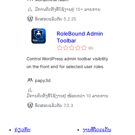
ມີການຕິດຕັ້ງທີ່ໃຊ້ງານຢູ່ 10+ ລາຍການ
ທົດສອບແລ້ວກັບ 5.2.25
RoleBound Admin
Toolbar
ຄະແນນ
(0
)
ທັງໝົດ
Control WordPress admin toolbar visibility
on the front end for selected user roles.
papy3d
ມີການຕິດຕັ້ງທີ່ໃຊ້ງານຢູ່ ໜ້ອຍກວ່າ 10 ລາຍການ
ທົດສອບແລ້ວກັບ 7.0.3
ກ່ຽວກັບ
ງານທີ່ໂດດເດັ່ນ