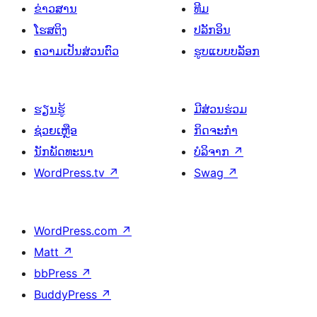
ຂ່າວສານ
ທີມ
ໂຮສຕິງ
ປລັກອິນ
ຄວາມເປັນສ່ວນຕົວ
ຮູບແບບບລັອກ
ຮຽນຮູ້
ມີສ່ວນຮ່ວມ
ຊ່ວຍເຫຼືອ
ກິດຈະກຳ
ນັກພັດທະນາ
ບໍລິຈາກ
↗
WordPress.tv
↗
Swag
↗
WordPress.com
↗
Matt
↗
bbPress
↗
BuddyPress
↗