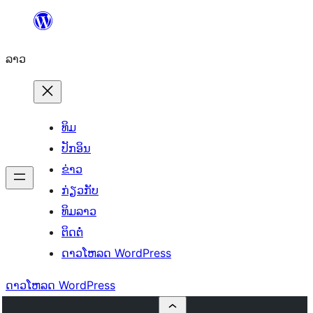
ຂ້າມ
ໄປ
ລາວ
ທີ່
ເນື້ອຫາ
ທິມ
ປັກອິນ
ຂ່າວ
ກ່ຽວກັບ
ທິມລາວ
ຕິດຕໍ່
ດາວໂຫລດ WordPress
ດາວໂຫລດ WordPress