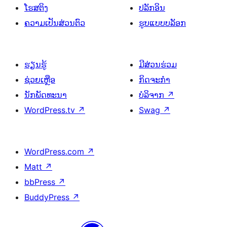
ໂຮສຕິງ
ປລັກອິນ
ຄວາມເປັນສ່ວນຕົວ
ຮູບແບບບລັອກ
ຮຽນຮູ້
ມີສ່ວນຮ່ວມ
ຊ່ວຍເຫຼືອ
ກິດຈະກຳ
ນັກພັດທະນາ
ບໍລິຈາກ
↗
WordPress.tv
↗
Swag
↗
WordPress.com
↗
Matt
↗
bbPress
↗
BuddyPress
↗