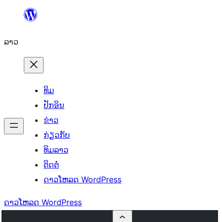
ຂ້າມ
ໄປ
ລາວ
ທີ່
ເນື້ອຫາ
ທິມ
ປັກອິນ
ຂ່າວ
ກ່ຽວກັບ
ທິມລາວ
ຕິດຕໍ່
ດາວໂຫລດ WordPress
ດາວໂຫລດ WordPress