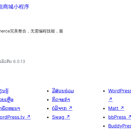
ce微信商城小程序
mmerce完美整合，无需编程技能，最
ລ້ວກັບ 6.0.13
ນຮູ້
ມີສ່ວນຮ່ວມ
WordPres
ວຍເຫຼືອ
ກິດຈະກຳ
↗
ັກພັດທະນາ
ບໍລິຈາກ
↗
Matt
↗
ordPress.tv
↗
Swag
↗
bbPress
BuddyPre