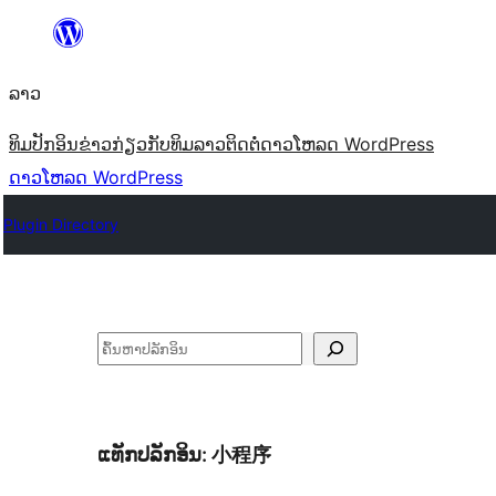
ຂ້າມ
ໄປ
ລາວ
ທີ່
ເນື້ອຫາ
ທິມ
ປັກອິນ
ຂ່າວ
ກ່ຽວກັບ
ທິມລາວ
ຕິດຕໍ່
ດາວໂຫລດ WordPress
ດາວໂຫລດ WordPress
Plugin Directory
ຄົ້ນຫາ
ແທັກປລັກອິນ:
小程序