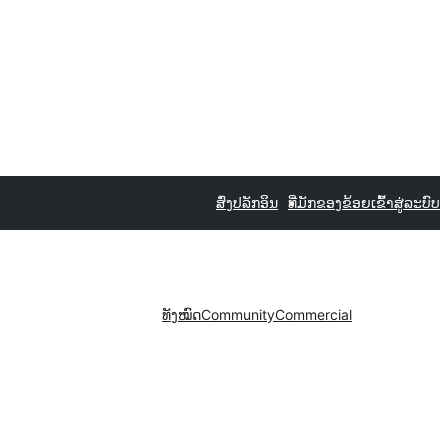
ສົ່ງປລັກອິນ
ທີ່ມັກຂອງຂ້ອຍ
ເຂົ້າສູ່ລະບົບ
ທັງໝົດ
Community
Commercial