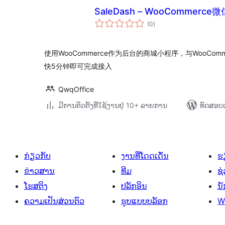
SaleDash – WooCommer
ຄະແນນ
(0
)
ທັງໝົດ
使用WooCommerce作为后台的商城小程序，与WooCo
快5分钟即可完成接入
QwqOffice
ມີການຕິດຕັ້ງທີ່ໃຊ້ງານຢູ່ 10+ ລາຍການ
ທົດສອບແ
ກ່ຽວກັບ
ງານທີ່ໂດດເດັ່ນ
ຮຽ
ຂ່າວສານ
ທີມ
ຊ່
ໂຮສຕິງ
ປລັກອິນ
ນ
ຄວາມເປັນສ່ວນຕົວ
ຮູບແບບບລັອກ
W